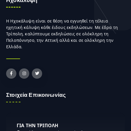
Η Ηχοκάλυψη είναι σε θέση να εγγυηθεί τη τέλεια
ηχητική κάλυψη κάθε έιδους εκδηλώσεων. Με έδρα τη
Τρίπολη, καλύπτουμε εκδηλώσεις σε ολόκληρη τη
Πελοπόννησο, την Αττική αλλά και σε ολόκληρη την
Ελλάδα.
Στοιχεία Επικοινωνίας
ΓΙΑ ΤΗΝ ΤΡΙΠΟΛΗ