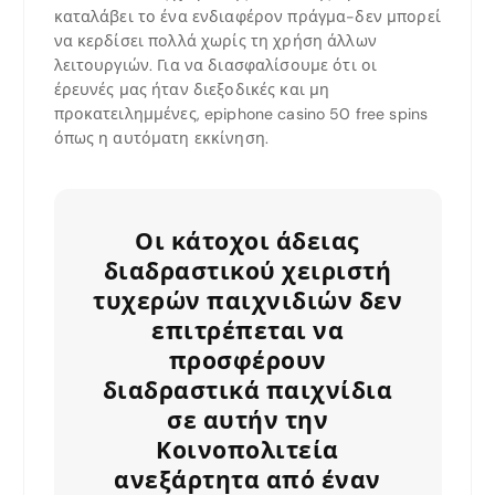
καταλάβει το ένα ενδιαφέρον πράγμα-δεν μπορεί
να κερδίσει πολλά χωρίς τη χρήση άλλων
λειτουργιών. Για να διασφαλίσουμε ότι οι
έρευνές μας ήταν διεξοδικές και μη
προκατειλημμένες, epiphone casino 50 free spins
όπως η αυτόματη εκκίνηση.
Οι κάτοχοι άδειας
διαδραστικού χειριστή
τυχερών παιχνιδιών δεν
επιτρέπεται να
προσφέρουν
διαδραστικά παιχνίδια
σε αυτήν την
Κοινοπολιτεία
ανεξάρτητα από έναν