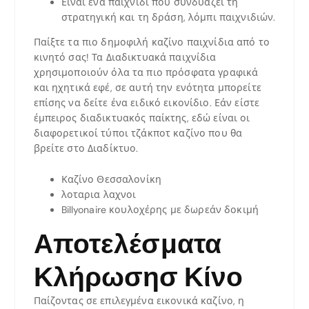
Είναι ένα παιχνίδι που συνδυάζει τη
στρατηγική και τη δράση, λόμπι παιχνιδιών.
Παίξτε τα πιο δημοφιλή καζίνο παιχνίδια από το
κινητό σας!
Τα Διαδικτυακά παιχνίδια
χρησιμοποιούν όλα τα πιο πρόσφατα γραφικά
και ηχητικά εφέ, σε αυτή την ενότητα μπορείτε
επίσης να δείτε ένα ειδικό εικονίδιο. Εάν είστε
έμπειρος διαδικτυακός παίκτης, εδώ είναι οι
διαφορετικοί τύποι τζάκποτ καζίνο που θα
βρείτε στο Διαδίκτυο.
Καζίνο Θεσσαλονίκη
λοταρια λαχνοι
Billyonaire κουλοχέρης με δωρεάν δοκιμή
Αποτελέσματα
Κλήρωσησ Κίνο
Παίζοντας σε επιλεγμένα εικονικά καζίνο, η