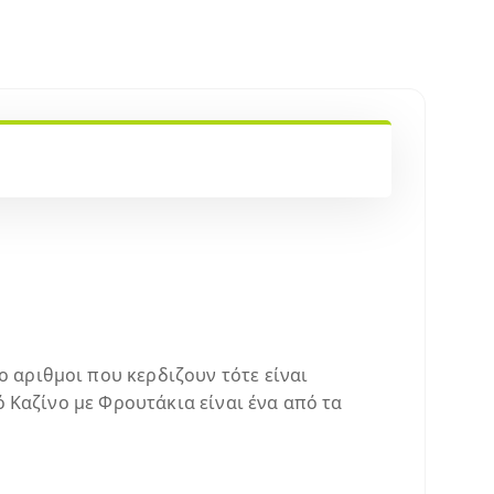
 αριθμοι που κερδιζουν τότε είναι
ό Καζίνο με Φρουτάκια είναι ένα από τα