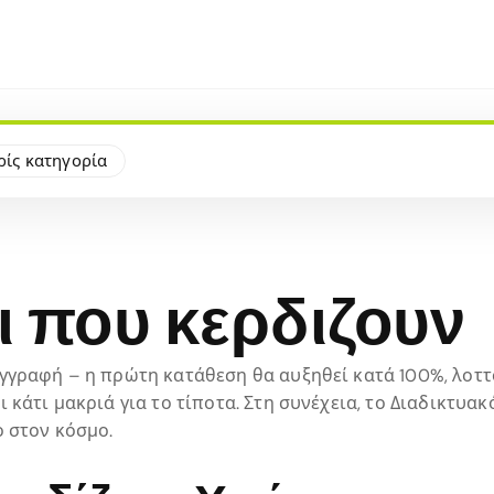
ρίς κατηγορία
ι που κερδιζουν
γγραφή – η πρώτη κατάθεση θα αυξηθεί κατά 100%, λοττο
κάτι μακριά για το τίποτα. Στη συνέχεια, το Διαδικτυακ
ο στον κόσμο.