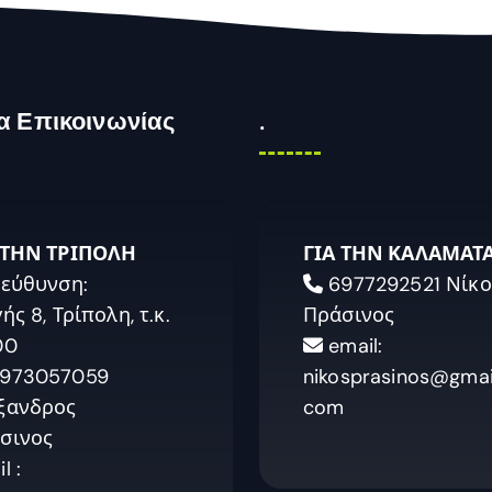
ία Επικοινωνίας
.
 ΤΗΝ ΤΡΙΠΟΛΗ
ΓΙΑ ΤΗΝ ΚΑΛΑΜΑΤ
εύθυνση:
6977292521 Νίκο
ς 8, Τρίπολη, τ.κ.
Πράσινος
00
email:
973057059
nikosprasinos@gmai
ξανδρος
com
σινος
l :