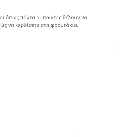
και όπως πάντα οι παίκτες θέλουν να
Πώς να κερδίσετε στα φρουτάκια.