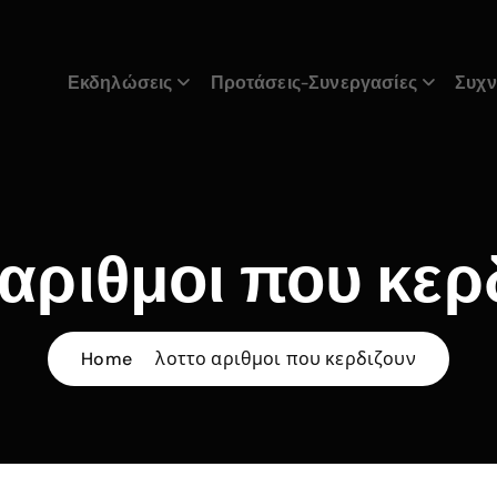
Εκδηλώσεις
Προτάσεις-Συνεργασίες
Συχν
 αριθμοι που κερ
Home
λοττο αριθμοι που κερδιζουν