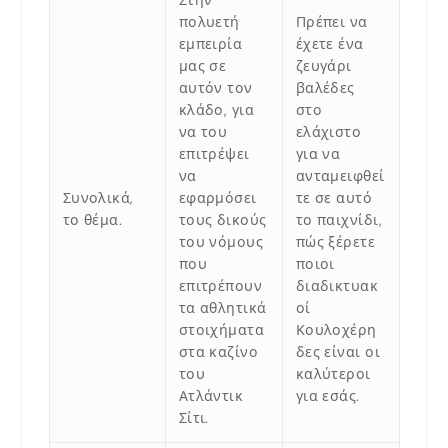
πολυετή
Πρέπει να
εμπειρία
έχετε ένα
μας σε
ζευγάρι
αυτόν τον
βαλέδες
κλάδο, για
στο
να του
ελάχιστο
επιτρέψει
για να
να
ανταμειφθεί
Συνολικά,
εφαρμόσει
τε σε αυτό
το θέμα.
τους δικούς
το παιχνίδι,
του νόμους
πώς ξέρετε
που
ποιοι
επιτρέπουν
διαδικτυακ
τα αθλητικά
οί
στοιχήματα
Κουλοχέρη
στα καζίνο
δες είναι οι
του
καλύτεροι
Ατλάντικ
για εσάς.
Σίτι.