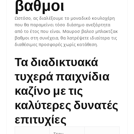
βαθμοι
Ωστόσο, ας διαλέξουμε το μοναδικό κουλοχέρη
που θα παραμείνει τόσο διάσημο ανεξάρτητα
από το έτος που είναι. Μαυροσ βαλεσ μπλακτζακ
βαθμοι στη συνέχεια, θα λατρέψετε ιδιαίτερα τις
διαθέσιμες προσφορές χωρίς κατάθεση.
Τα διαδικτυακά
τυχερά παιχνίδια
καζίνο με τις
καλύτερες δυνατές
επιτυχίες
Στην