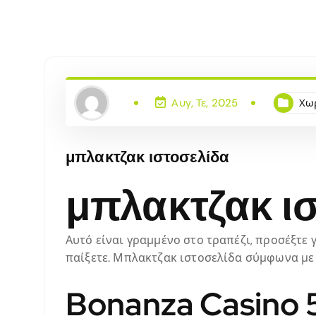
Αυγ, Τε, 2025
Χω
μπλακτζακ ιστοσελίδα
μπλακτζακ ι
Αυτό είναι γραμμένο στο τραπέζι, προσέξτε
παίξετε. Μπλακτζακ ιστοσελίδα σύμφωνα με 
Bonanza Casino 