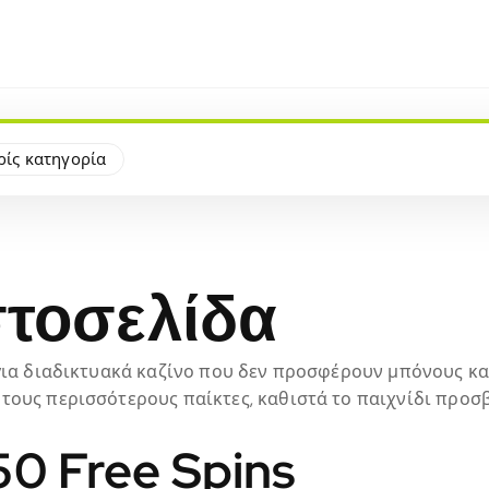
ρίς κατηγορία
στοσελίδα
 για διαδικτυακά καζίνο που δεν προσφέρουν μπόνους κα
τους περισσότερους παίκτες, καθιστά το παιχνίδι προσβ
50 Free Spins