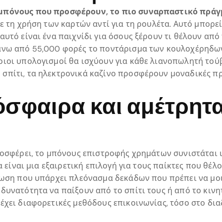
μπόνους που προσφέρουν, το πιο συναρπαστικό πράγμ
με τη χρήση των καρτών αντί για τη ρουλέτα. Αυτό μπορεί
υτό είναι ένα παιχνίδι για όσους ξέρουν τι θέλουν από 
άνω από 55,000 φορές το ποντάρισμα των κουλοχέρηδων
οιοι υπολογισμοί θα ισχύουν για κάθε λιανοπωλητή τού
σπίτι, τα ηλεκτρονικά καζίνο προσφέρουν μοναδικές πρ
σφαιρα και αμέτρητα
ροσφέρει, το μπόνους επιστροφής χρημάτων συνιστάται ι
α είναι μια εξαιρετική επιλογή για τους παίκτες που θέ
τωση που υπάρχει πλεόνασμα δεκάδων που πρέπει να μοι
δυνατότητα να παίξουν από το σπίτι τους ή από το κιν
έχει διαφορετικές μεθόδους επικοινωνίας, τόσο στο δι