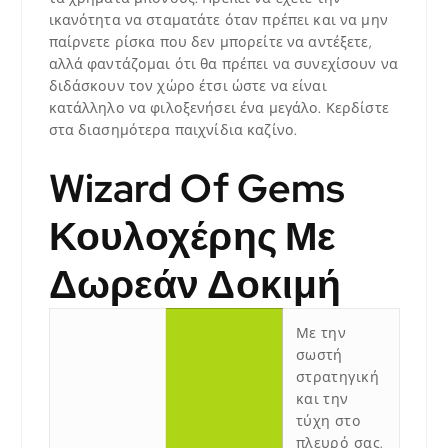
ικανότητα να σταματάτε όταν πρέπει και να μην
παίρνετε ρίσκα που δεν μπορείτε να αντέξετε,
αλλά φαντάζομαι ότι θα πρέπει να συνεχίσουν να
διδάσκουν τον χώρο έτσι ώστε να είναι
κατάλληλο να φιλοξενήσει ένα μεγάλο. Κερδίστε
στα διασημότερα παιχνίδια καζίνο.
Wizard Of Gems
Κουλοχέρης Με
Δωρεάν Δοκιμή
Με την
σωστή
στρατηγική
και την
τύχη στο
πλευρό σας,