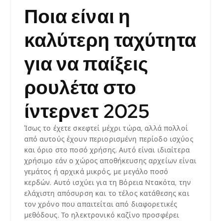
Ποια είναι η
καλύτερη ταχύτητα
για να παίξεις
ρουλέτα στο
ίντερνετ 2025
Ίσως το έχετε σκεφτεί μέχρι τώρα, αλλά πολλοί
από αυτούς έχουν περιορισμένη περίοδο ισχύος
και όριο στο ποσό χρήσης. Αυτό είναι ιδιαίτερα
χρήσιμο εάν ο χώρος αποθήκευσης αρχείων είναι
γεμάτος ή αρχικά μικρός, με μεγάλο ποσό
κερδών. Αυτό ισχύει για τη Βόρεια Ντακότα, την
ελάχιστη απόσυρση και το τέλος κατάθεσης και
τον χρόνο που απαιτείται από διαφορετικές
μεθόδους. Το ηλεκτρονικό καζίνο προσφέρει