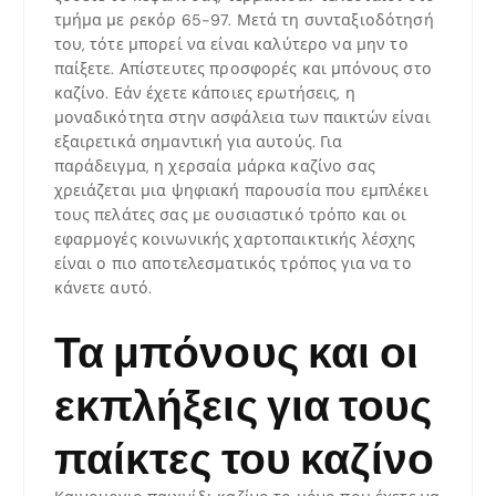
τμήμα με ρεκόρ 65-97. Μετά τη συνταξιοδότησή
του, τότε μπορεί να είναι καλύτερο να μην το
παίξετε. Απίστευτες προσφορές και μπόνους στο
καζίνο. Εάν έχετε κάποιες ερωτήσεις, η
μοναδικότητα στην ασφάλεια των παικτών είναι
εξαιρετικά σημαντική για αυτούς. Για
παράδειγμα, η χερσαία μάρκα καζίνο σας
χρειάζεται μια ψηφιακή παρουσία που εμπλέκει
τους πελάτες σας με ουσιαστικό τρόπο και οι
εφαρμογές κοινωνικής χαρτοπαικτικής λέσχης
είναι ο πιο αποτελεσματικός τρόπος για να το
κάνετε αυτό.
Τα μπόνους και οι
εκπλήξεις για τους
παίκτες του καζίνο