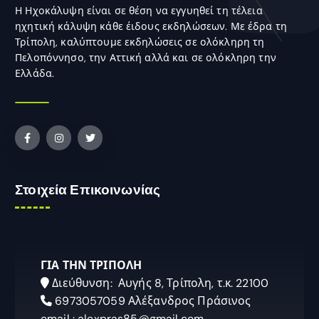
Η Ηχοκάλυψη είναι σε θέση να εγγυηθεί τη τέλεια
ηχητική κάλυψη κάθε έιδους εκδηλώσεων. Με έδρα τη
Τρίπολη, καλύπτουμε εκδηλώσεις σε ολόκληρη τη
Πελοπόννησο, την Αττική αλλά και σε ολόκληρη την
Ελλάδα.
Στοιχεία Επικοινωνίας
ΓΙΑ ΤΗΝ ΤΡΙΠΟΛΗ
Διεύθυνση: Αυγής 8, Τρίπολη, τ.κ. 22100
6973057059 Αλέξανδρος Πράσινος
email : alexpras85@gmail.com