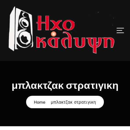
S
k
i
p
t
o
c
o
n
t
e
n
t
μπλακτζακ στρατιγικη
Home
μπλακτζακ στρατιγικη