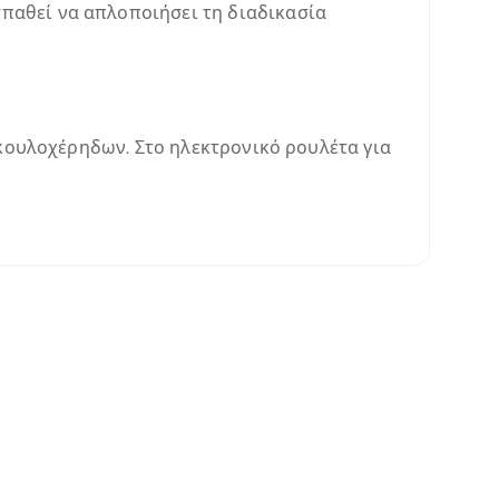
σπαθεί να απλοποιήσει τη διαδικασία
 κουλοχέρηδων. Στο ηλεκτρονικό ρουλέτα για