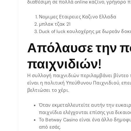
διαθέσιμη σε πολλά online καζίνο, γρήγορο π
Νομιμες Εταιρειες Καζινο Ελλαδα
μπλακ τζακ 21
Duck of luck κουλοχέρης με δωρεάν δοκ
Απόλαυσε την πο
παιχνιδιών!
Η συλλογή παιχνιδιών περιλαμβάνει βίντεο 
είναι η πολιτική Υπεύθυνου Παιχνιδιού, επε
βελτιώσει το χέρι.
Όταν εκμεταλλευτείτε αυτήν την ευκαιρί
παιχνίδια ελέγχονται επίσης για δικαι
Το Betway Casino είναι ένα άλλο δημοφ
από εσάς.