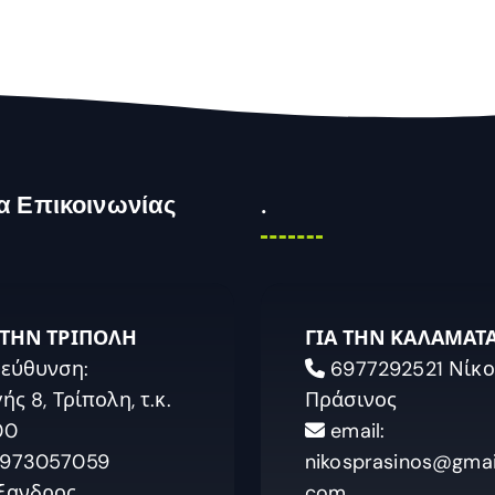
ία Επικοινωνίας
.
 ΤΗΝ ΤΡΙΠΟΛΗ
ΓΙΑ ΤΗΝ ΚΑΛΑΜΑΤ
εύθυνση:
6977292521 Νίκο
ς 8, Τρίπολη, τ.κ.
Πράσινος
00
email:
973057059
nikosprasinos@gmai
ξανδρος
com