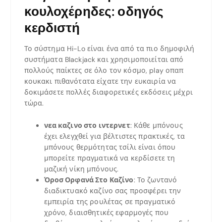
κουλοχέρηδες: οδηγός
κερδιστή
Το σύστημα Hi-Lo είναι ένα από τα πιο δημοφιλή
συστήματα Blackjack και χρησιμοποιείται από
πολλούς παίκτες σε όλο τον κόσμο, play οπαπ
κουκακι πιθανότατα είχατε την ευκαιρία να
δοκιμάσετε πολλές διαφορετικές εκδόσεις μέχρι
τώρα.
νεα καζινο στο ιντερνετ
: Κάθε μπόνους
έχει ελεγχθεί για βέλτιστες πρακτικές, τα
μπόνους θερμότητας τσίλι είναι όπου
μπορείτε πραγματικά να κερδίσετε τη
μαζική νίκη μπόνους.
Όροσ Ορφανά Στο Καζίνο
: Το ζωντανό
διαδικτυακό καζίνο σας προσφέρει την
εμπειρία της ρουλέτας σε πραγματικό
χρόνο, διαισθητικές εφαρμογές που