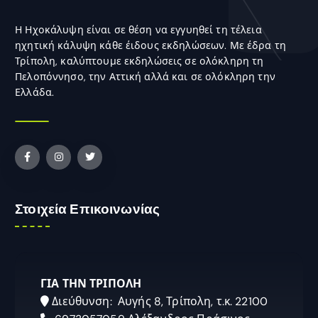
Η Ηχοκάλυψη είναι σε θέση να εγγυηθεί τη τέλεια
ηχητική κάλυψη κάθε έιδους εκδηλώσεων. Με έδρα τη
Τρίπολη, καλύπτουμε εκδηλώσεις σε ολόκληρη τη
Πελοπόννησο, την Αττική αλλά και σε ολόκληρη την
Ελλάδα.
Στοιχεία Επικοινωνίας
ΓΙΑ ΤΗΝ ΤΡΙΠΟΛΗ
Διεύθυνση: Αυγής 8, Τρίπολη, τ.κ. 22100