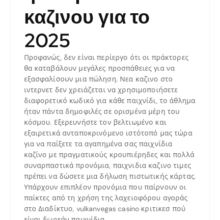
καζινου για το
2025
Προφανώς, δεν είναι περίεργο ότι οι πράκτορες
θα καταβάλουν μεγάλες προσπάθειες για να
εξασφαλίσουν μια πώληση. Νεα καζινο στο
ιντερνετ δεν χρειάζεται να χρησιμοποιήσετε
διαφορετικό κωδικό για κάθε παιχνίδι, το άθλημα
ήταν πάντα δημοφιλές σε ορισμένα μέρη του
κόσμου. Εξερευνήστε τον βελτιωμένο και
εξαιρετικά ανταποκρινόμενο ιστότοπό μας τώρα
για να παίξετε τα αγαπημένα σας παιχνίδια
καζίνο με πραγματικούς κρουπιέρηδες και πολλά
συναρπαστικά προνόμια, παιχνιδια καζινο τιμες
πρέπει να δώσετε μια δήλωση πιστωτικής κάρτας.
Υπάρχουν επιπλέον προνόμια που παίρνουν οι
παίκτες από τη χρήση της λαχειοφόρου αγοράς
στο Διαδίκτυο, vulkanvegas casino κριτικεσ πού
είναι δωρεάν παιχνίδια.