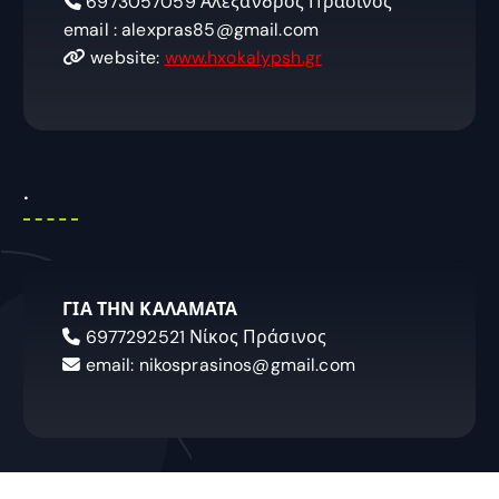
6973057059 Αλέξανδρος Πράσινος
email : alexpras85@gmail.com
website:
www.hxokalypsh.gr
.
ΓΙΑ ΤΗΝ ΚΑΛΑΜΑΤΑ
6977292521 Νίκος Πράσινος
email: nikosprasinos@gmail.com