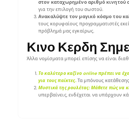
στον καταχωρημένο αριθμό κινητού 
για την επιλογή του σωστού.
Ανακαλύψτε τον μαγικό κόσμο του κα
τους κορυφαίους προγραμματιστές εκεί
πρόβλημά μας εγκαίρως.
Κινο Κερδη Σημε
Άλλα νομίσματα μπορεί επίσης να είναι δια
Το καλύτερο καζίνο online πρέπει να έχ
για τους παίκτες.
Τα μπόνους κατάθεσης 
Μυστικά της ρουλέτας: Μάθετε πώς να κ
υπερβαίνεις, ενδέχεται να υπάρχουν κά