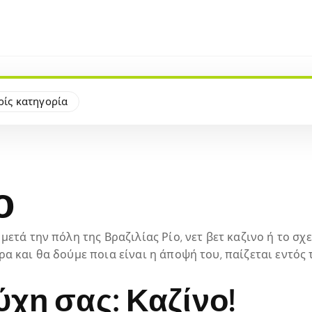
ρίς κατηγορία
ο
μετά την πόλη της Βραζιλίας Ρίο, νετ βετ καζινο ή το σχ
α και θα δούμε ποια είναι η άποψή του, παίζεται εντός τ
ύχη σας: Καζίνο!