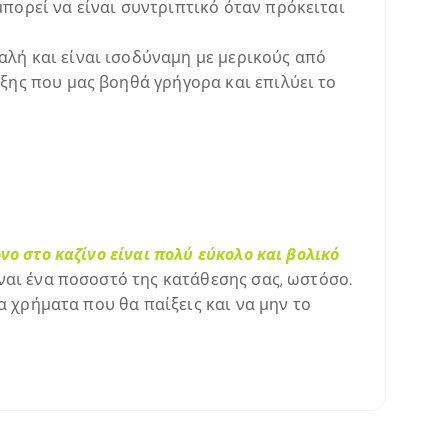
μπορεί να είναι συντριπτικό όταν πρόκειται
αλή και είναι ισοδύναμη με μερικούς από
ξης που μας βοηθά γρήγορα και επιλύει το
νο στο καζίνο είναι πολύ εύκολο και βολικό
ναι ένα ποσοστό της κατάθεσης σας, ωστόσο.
α χρήματα που θα παίξεις και να μην το