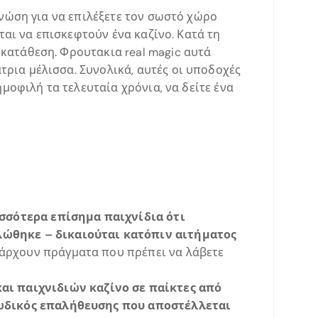
γνώση για να επιλέξετε τον σωστό χώρο
ται να επισκεφτούν ένα καζίνο. Κατά τη
κατάθεση. Φρουτακια real magic αυτά
ρια μέλισσα. Συνολικά, αυτές οι υποδοχές
μοφιλή τα τελευταία χρόνια, να δείτε ένα
ισσότερα επίσημα παιχνίδια ότι
λώθηκε – δικαιούται κατόπιν αιτήματος
υπάρχουν πράγματα που πρέπει να λάβετε
ι παιχνιδιών καζίνο σε παίκτες από
 κωδικός επαλήθευσης που αποστέλλεται