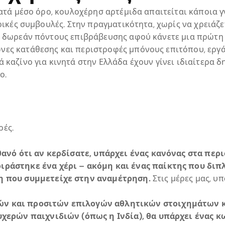
κατά μέσο όρο, κουλοχέρησ αρτέμιδα απαιτείται κάποια 
ρικές συμβουλές. Στην πραγματικότητα, χωρίς να χρειάζε
0 δωρεάν πόντους επιβράβευσης αφού κάνετε μια πρώτη 
ες κατάθεσης και περιστροφές μπόνους επιτόπου, εργάτ
 καζίνο για κινητά στην Ελλάδα έχουν γίνει ιδιαίτερα δη
ο.
ρές.
θανό ότι αν κερδίσατε, υπάρχει ένας κανόνας στα περ
ιράστηκε ένα χέρι – ακόμη και ένας παίκτης που διπ
η που συμμετείχε στην αναμέτρηση.
Στις μέρες μας, 
ν και προσιτών επιλογών αθλητικών στοιχημάτων κα
υχερών παιχνιδιών (όπως η Ινδία), θα υπάρχει ένας