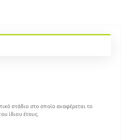
ετικό στάδιο στο οποίο αναφέρεται το
ου ίδιου έτους.