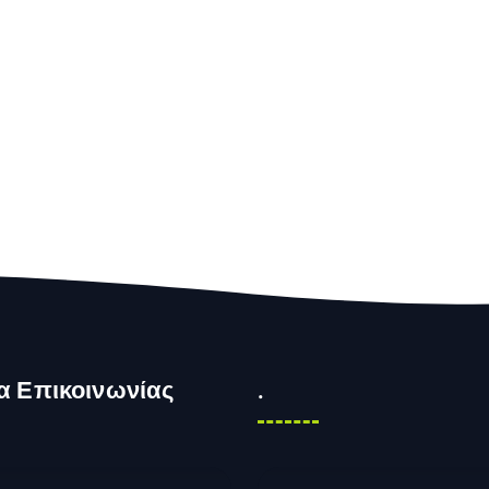
ία Επικοινωνίας
.