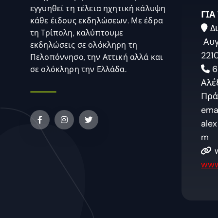
εγγυηθεί τη τέλεια ηχητική κάλυψη
ΓΙΑ
κάθε έιδους εκδηλώσεων. Με έδρα
Δι
τη Τρίπολη, καλύπτουμε
Αυγή
εκδηλώσεις σε ολόκληρη τη
221
Πελοπόννησο, την Αττική αλλά και
6
σε ολόκληρη την Ελλάδα.
Αλέ
Πρά
emai
ale
m
w
www