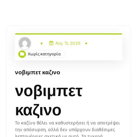
Αυγ, Τε, 2025
Χωρίς κατηγορία
νοβιμπετ καζινο
νοβιμπετ
καζινο
Το καζίνο θέλει να καθυστερήσει ή να αποτρέψει
την απόσυρση, αλλά δεν υπάρχουν διαθέσιμες
λεπτομέρειες σχετικά με αυτό. Τα τυχερά