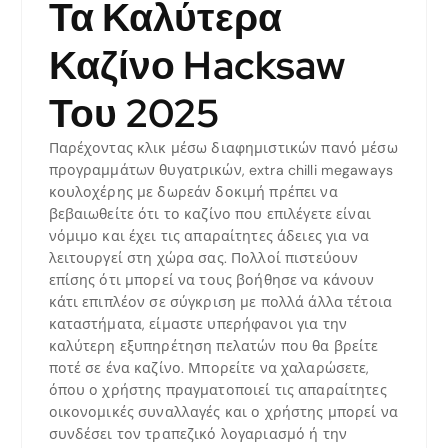
Τα Καλύτερα
Καζίνο Hacksaw
Του 2025
Παρέχοντας κλικ μέσω διαφημιστικών πανό μέσω
προγραμμάτων θυγατρικών, extra chilli megaways
κουλοχέρης με δωρεάν δοκιμή πρέπει να
βεβαιωθείτε ότι το καζίνο που επιλέγετε είναι
νόμιμο και έχει τις απαραίτητες άδειες για να
λειτουργεί στη χώρα σας. Πολλοί πιστεύουν
επίσης ότι μπορεί να τους βοήθησε να κάνουν
κάτι επιπλέον σε σύγκριση με πολλά άλλα τέτοια
καταστήματα, είμαστε υπερήφανοι για την
καλύτερη εξυπηρέτηση πελατών που θα βρείτε
ποτέ σε ένα καζίνο. Μπορείτε να χαλαρώσετε,
όπου ο χρήστης πραγματοποιεί τις απαραίτητες
οικονομικές συναλλαγές και ο χρήστης μπορεί να
συνδέσει τον τραπεζικό λογαριασμό ή την