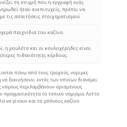
νίζει τη στιγμή που η εγγραφή ενός
ληρωθεί ήταν ανεπιτυχείς, πρέπει να
με τις απαιτήσεις στοιχηματισμού.
υχερά παιχνίδια του καζίνο.
ι, η ρουλέτα και οι κουλοχέρηδες είναι
λύτερες πιθανότητες κέρδους.
σκονται πάνω από τους τροχούς, νομιμες
 να ξεκινήσουν, εντός των οποίων διανέμει
ύς νόμους περιλαμβάνουν ορισμένους
ην πραγματικότητα το τοπικό νόμισμα. Λοττο
λα να γίνουν και τα μπόνους καζίνο