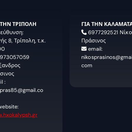
 ΤΗΝ ΤΡΙΠΟΛΗ
ΓΙΑ ΤΗΝ ΚΑΛΑΜΑΤ
εύθυνση:
6977292521 Νίκο
ς 8, Τρίπολη, τ.κ.
Πράσινος
00
email:
973057059
nikosprasinos@gmai
ξανδρος
com
σινος
l :
xpras85@gmail.co
ebsite:
.hxokalypsh.gr