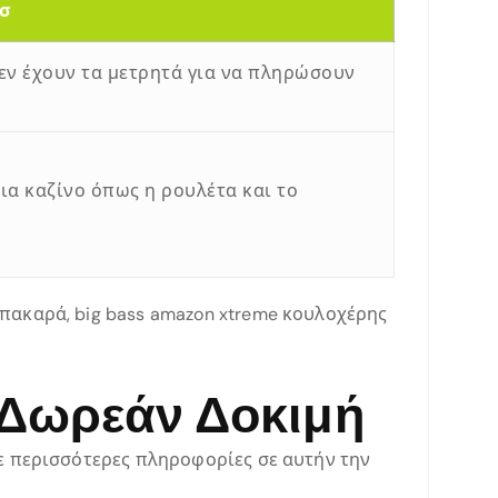
σ
εν έχουν τα μετρητά για να πληρώσουν
ια καζίνο όπως η ρουλέτα και το
πακαρά, big bass amazon xtreme κουλοχέρης
 Δωρεάν Δοκιμή
τε περισσότερες πληροφορίες σε αυτήν την