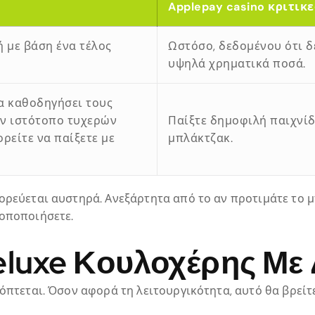
Applepay casino κριτικε
ή με βάση ένα τέλος
Ωστόσο, δεδομένου ότι δ
υψηλά χρηματικά ποσά.
α καθοδηγήσει τους
αν ιστότοπο τυχερών
Παίξτε δημοφιλή παιχνίδ
ρείτε να παίξετε με
μπλάκτζακ.
ορεύεται αυστηρά. Ανεξάρτητα από το αν προτιμάτε το μ
ροποποιήσετε.
eluxe Κουλοχέρης Με
κόπτεται. Όσον αφορά τη λειτουργικότητα, αυτό θα βρεί