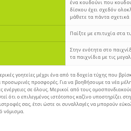
ένα κουδούνι που κουδου
δίσκου έχει σχεδόν ολοκ
μάθετε τα πάντα σχετικά 
Παίξτε με επιτυχία στα τ
Στην ενότητα στο παιχνίδ
τα παιχνίδια με τις μεγα
ερικές γοητείες μέχρι ένα από τα δοχεία τύχης που βρί
ά προσωρινές προσφορές. Για να βοηθήσουμε τα νέα μέλη
ες ενέργειες σε όλους. Μερικοί από τους ομοσπονδιακο
τεί ότι ο επιλεγμένος ιστότοπος καζίνο υποστηρίζει στ
ριστροφές σας, έτσι ώστε οι συναλλαγές να μπορούν εύκο
ό νόμισμα.