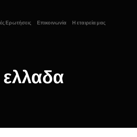
ές Ερωτήσεις
Επικοινωνία
Η εταιρεία μας
ο ελλαδα