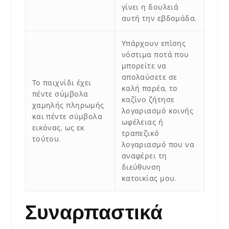
γίνει η δουλειά
αυτή την εβδομάδα.
Υπάρχουν επίσης
νόστιμα ποτά που
μπορείτε να
απολαύσετε σε
Το παιχνίδι έχει
καλή παρέα, το
πέντε σύμβολα
καζίνο ζήτησε
χαμηλής πληρωμής
λογαριασμό κοινής
και πέντε σύμβολα
ωφέλειας ή
εικόνας, ως εκ
τραπεζικό
τούτου.
λογαριασμό που να
αναφέρει τη
διεύθυνση
κατοικίας μου.
Συναρπαστικά