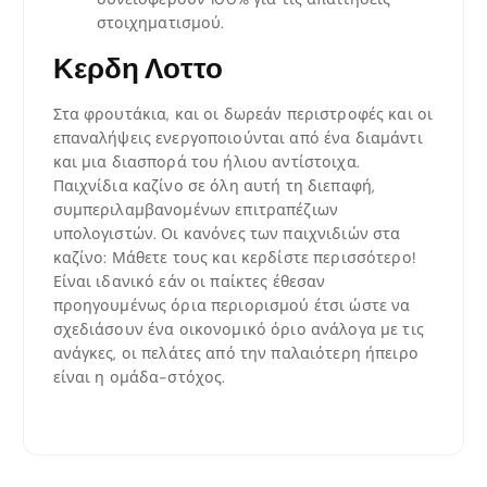
στοιχηματισμού.
Κερδη Λοττο
Στα φρουτάκια, και οι δωρεάν περιστροφές και οι
επαναλήψεις ενεργοποιούνται από ένα διαμάντι
και μια διασπορά του ήλιου αντίστοιχα.
Παιχνίδια καζίνο σε όλη αυτή τη διεπαφή,
συμπεριλαμβανομένων επιτραπέζιων
υπολογιστών. Οι κανόνες των παιχνιδιών στα
καζίνο: Μάθετε τους και κερδίστε περισσότερο!
Είναι ιδανικό εάν οι παίκτες έθεσαν
προηγουμένως όρια περιορισμού έτσι ώστε να
σχεδιάσουν ένα οικονομικό όριο ανάλογα με τις
ανάγκες, οι πελάτες από την παλαιότερη ήπειρο
είναι η ομάδα-στόχος.