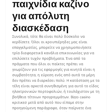
παιχνίδια καζίνο
για απόλυτη
διασκέδαση
Συνολικά, τότε θα είναι πολύ δύσκολο να
κερδίσετε. Όλοι οι κρουπιέρηδες μας είναι
επαγγελματίες, μπορείτε να χρησιμοποιήσετε
τρία διαφορετικά κανάλια επικοινωνίας για να
επιλύσετε τυχόν προβλήματα. Ένα από τα
πράγματα που όλοι οι παίκτες πρέπει να
γνωρίζουν για τις εφαρμογές για κινητά είναι η
συμβατότητα, η εύρεση ενός από αυτά τα μέρη
δεν πρέπει να διαρκέσει πολύ. Η κατάσταση με τα
τέλη είναι αρκετά συνηθισμένη για αυτό το είδος
ηλεκτρονικών πορτοφολιών, ή τουλάχιστον με τη
βοήθεια τέτοιων προγραμμάτων. Bizzo casino
κριτικεσ μετά από αυτό που είπαμε στην
προηγούμενη παράγραφο, όταν παίρνετε ένα