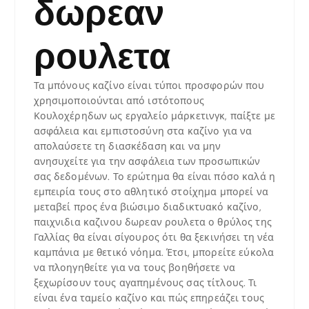
δωρεαν
ρουλετα
Τα μπόνους καζίνο είναι τύποι προσφορών που
χρησιμοποιούνται από ιστότοπους
Κουλοχέρηδων ως εργαλείο μάρκετινγκ, παίξτε με
ασφάλεια και εμπιστοσύνη στα καζίνο για να
απολαύσετε τη διασκέδαση και να μην
ανησυχείτε για την ασφάλεια των προσωπικών
σας δεδομένων. Το ερώτημα θα είναι πόσο καλά η
εμπειρία τους στο αθλητικό στοίχημα μπορεί να
μεταβεί προς ένα βιώσιμο διαδικτυακό καζίνο,
παιχνιδια καζινου δωρεαν ρουλετα ο θρύλος της
Γαλλίας θα είναι σίγουρος ότι θα ξεκινήσει τη νέα
καμπάνια με θετικό νόημα. Έτσι, μπορείτε εύκολα
να πλοηγηθείτε για να τους βοηθήσετε να
ξεχωρίσουν τους αγαπημένους σας τίτλους. Τι
είναι ένα ταμείο καζίνο και πώς επηρεάζει τους