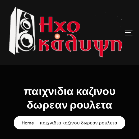
S
k
i
p
t
o
c
o
n
t
e
n
t
παιχνιδια καζινου
δωρεαν ρουλετα
Home
παιχνιδια καζινου δωρεαν ρουλετα