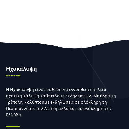
Ηχοκάλυψη
Η Ηχοκάλυψη είναι σε θέση να εγγυηθεί τη τέλεια
ηχητική κάλυψη κάθε έιδους εκδηλώσεων. Με έδρα τη
Τρίπολη, καλύπτουμε εκδηλώσεις σε ολόκληρη τη
Πελοπόννησο, την Αττική αλλά και σε ολόκληρη την
Ελλάδα.