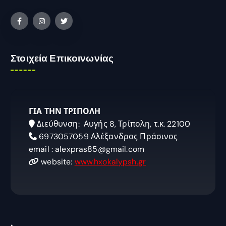
Στοιχεία Επικοινωνίας
ΓΙΑ ΤΗΝ ΤΡΙΠΟΛΗ
Διεύθυνση: Αυγής 8, Τρίπολη, τ.κ. 22100
6973057059 Αλέξανδρος Πράσινος
email : alexpras85@gmail.com
website:
www.hxokalypsh.gr
.