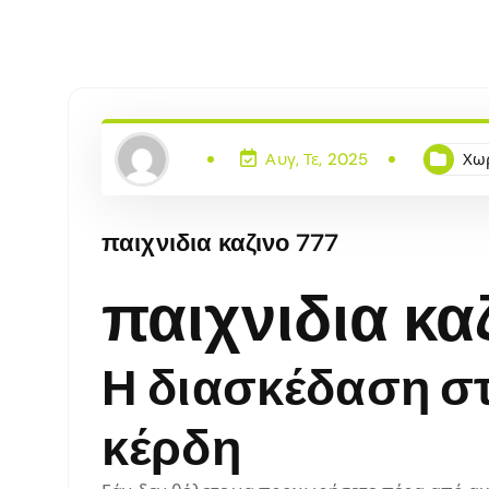
Αυγ, Τε, 2025
Χω
παιχνιδια καζινο 777
παιχνιδια κα
Η διασκέδαση στ
κέρδη