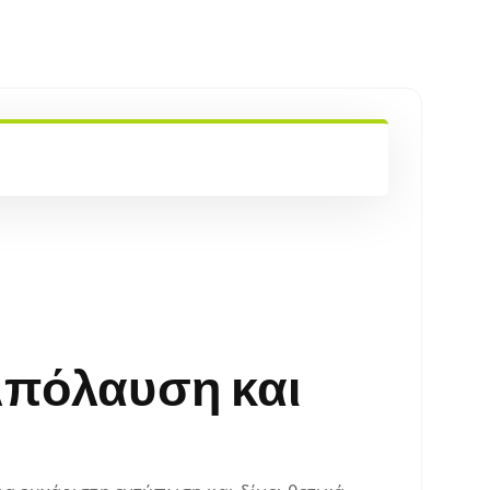
 Απόλαυση και