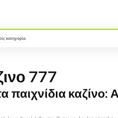
ρίς κατηγορία
ζινο 777
α παιχνίδια καζίνο: