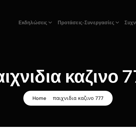
Εκδηλώσεις
Προτάσεις-Συνεργασίες
Συχν
ιχνιδια καζινο 
Home
παιχνιδια καζινο 777