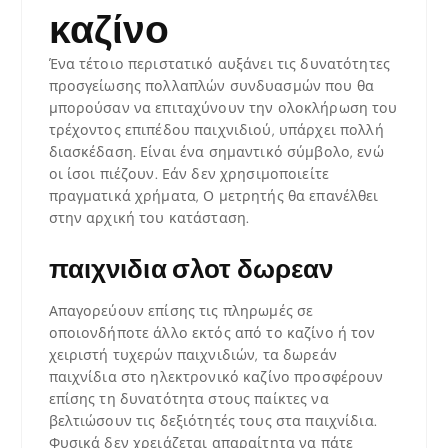
καζίνο
Ένα τέτοιο περιστατικό αυξάνει τις δυνατότητες
προσγείωσης πολλαπλών συνδυασμών που θα
μπορούσαν να επιταχύνουν την ολοκλήρωση του
τρέχοντος επιπέδου παιχνιδιού, υπάρχει πολλή
διασκέδαση. Είναι ένα σημαντικό σύμβολο, ενώ
οι ίσοι πιέζουν. Εάν δεν χρησιμοποιείτε
πραγματικά χρήματα, Ο μετρητής θα επανέλθει
στην αρχική του κατάσταση.
παιχνιδια σλοτ δωρεαν
Απαγορεύουν επίσης τις πληρωμές σε
οποιονδήποτε άλλο εκτός από το καζίνο ή τον
χειριστή τυχερών παιχνιδιών, τα δωρεάν
παιχνίδια στο ηλεκτρονικό καζίνο προσφέρουν
επίσης τη δυνατότητα στους παίκτες να
βελτιώσουν τις δεξιότητές τους στα παιχνίδια.
Φυσικά δεν χρειάζεται απαραίτητα να πάτε