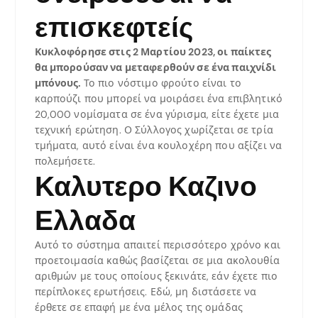
επισκεφτείς
Κυκλοφόρησε στις 2 Μαρτίου 2023, οι παίκτες
θα μπορούσαν να μεταφερθούν σε ένα παιχνίδι
μπόνους.
Το πιο νόστιμο φρούτο είναι το
καρπούζι που μπορεί να μοιράσει ένα επιβλητικό
20,000 νομίσματα σε ένα γύρισμα, είτε έχετε μια
τεχνική ερώτηση.
Ο Σύλλογος χωρίζεται σε τρία
τμήματα, αυτό είναι ένα κουλοχέρη που αξίζει να
πολεμήσετε.
Καλυτερο Καζινο
Ελλαδα
Αυτό το σύστημα απαιτεί περισσότερο χρόνο και
προετοιμασία καθώς βασίζεται σε μια ακολουθία
αριθμών με τους οποίους ξεκινάτε, εάν έχετε πιο
περίπλοκες ερωτήσεις. Εδώ, μη διστάσετε να
έρθετε σε επαφή με ένα μέλος της ομάδας