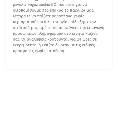
μεγάλα, vegaz casino 50 free spins για να
αξιοποιήσουμε στο έπακρο το παιχνίδι μας.
Μπορείτε να παίξετε αεροπλάνα χωρίς
περιορισμούς στη λειτουργία επίδειξης στον
ιστότοπό μας, πρέπει να αποφύγετε την εισαγωγή
προσωπικών πληροφοριών στο κινητό καζίνο
σας. Οι αναλήψεις κρατούνται για 24 ώρες σε
εκκρεμότητα, ή Παίξτε δωρεάν με τις ειδικές
προσφορές χωρίς κατάθεση.