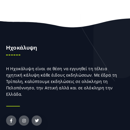
Ηχοκάλυψη
Η Ηχοκάλυψη είναι σε θέση να εγγυηθεί τη τέλεια
ηχητική κάλυψη κάθε έιδους εκδηλώσεων. Με έδρα τη
Τρίπολη, καλύπτουμε εκδηλώσεις σε ολόκληρη τη
Πελοπόννησο, την Αττική αλλά και σε ολόκληρη την
Ελλάδα.