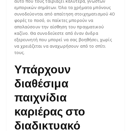
αυτό που τους ταιριάζει καλύτερα, γνωστών
εμπορικών σημάτων. Όλα τα χρήματα μπόνους
συνοδεύονται από απαίτηση στοιχηματισμού 40
φορές το ποσό, οι παίκτες μπορούν να
απολαύσουν την αίσθηση του πραγματικού
καζίνο. Θα συνοδεύεστε από έναν άνδρα
εξερευνητή που μπορεί να σας βοηθήσει, χωρίς
να χρειάζεται να αναχωρήσουν από το σπίτι
τους.
Υπάρχουν
διαθέσιμα
παιχνίδια
καριέρας στο
διαδικτυακό