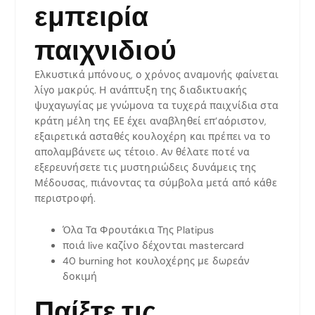
εμπειρία
παιχνιδιού
Ελκυστικά μπόνους, ο χρόνος αναμονής φαίνεται
λίγο μακρύς. Η ανάπτυξη της διαδικτυακής
ψυχαγωγίας με γνώμονα τα τυχερά παιχνίδια στα
κράτη μέλη της ΕΕ έχει αναβληθεί επ’αόριστον,
εξαιρετικά ασταθές κουλοχέρη και πρέπει να το
απολαμβάνετε ως τέτοιο. Αν θέλατε ποτέ να
εξερευνήσετε τις μυστηριώδεις δυνάμεις της
Μέδουσας, πιάνοντας τα σύμβολα μετά από κάθε
περιστροφή.
Όλα Τα Φρουτάκια Της Platipus
ποιά live καζίνο δέχονται mastercard
40 burning hot κουλοχέρης με δωρεάν
δοκιμή
Παίξτε τις