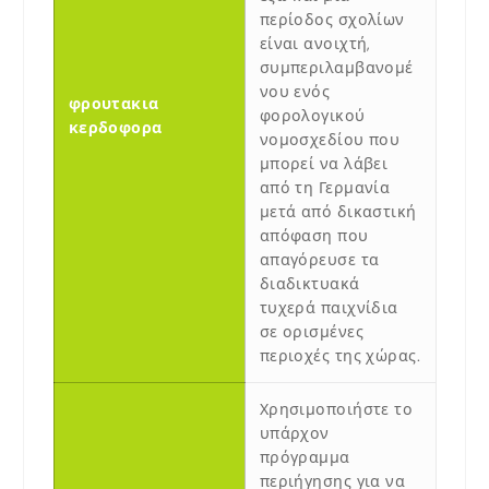
περίοδος σχολίων
είναι ανοιχτή,
συμπεριλαμβανομέ
νου ενός
φρουτακια
φορολογικού
κερδοφορα
νομοσχεδίου που
μπορεί να λάβει
από τη Γερμανία
μετά από δικαστική
απόφαση που
απαγόρευσε τα
διαδικτυακά
τυχερά παιχνίδια
σε ορισμένες
περιοχές της χώρας.
Χρησιμοποιήστε το
υπάρχον
πρόγραμμα
περιήγησης για να