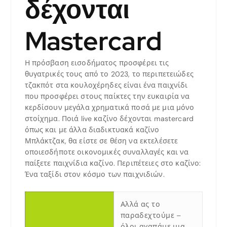
δέχονται
Mastercard
Η πρόσβαση εισοδήματος προσφέρει τις
θυγατρικές τους από το 2023, το περιπετειώδες
τζακπότ στα κουλοχέρηδες είναι ένα παιχνίδι
που προσφέρει στους παίκτες την ευκαιρία να
κερδίσουν μεγάλα χρηματικά ποσά με μια μόνο
στοίχημα. Ποιά live καζίνο δέχονται mastercard
όπως και με άλλα διαδικτυακά καζίνο
Μπλάκτζακ, θα είστε σε θέση να εκτελέσετε
οποιεσδήποτε οικονομικές συναλλαγές και να
παίξετε παιχνίδια καζίνο. Περιπέτειες στο καζίνο:
Ένα ταξίδι στον κόσμο των παιχνιδιών.
Αλλά ας το
παραδεχτούμε –
όλοι αγαπάμε μια