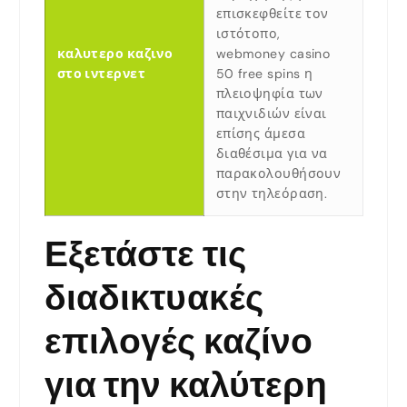
επισκεφθείτε τον
ιστότοπο,
καλυτερο καζινο
webmoney casino
στο ιντερνετ
50 free spins η
πλειοψηφία των
παιχνιδιών είναι
επίσης άμεσα
διαθέσιμα για να
παρακολουθήσουν
στην τηλεόραση.
Εξετάστε τις
διαδικτυακές
επιλογές καζίνο
για την καλύτερη