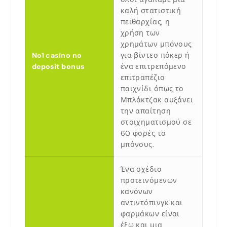
καλή στατιστική
πειθαρχίας, η
χρήση των
χρημάτων μπόνους
No1 casino no
για βίντεο πόκερ ή
deposit bonus
ένα επιτρεπόμενο
επιτραπέζιο
παιχνίδι όπως το
Μπλάκτζακ αυξάνει
την απαίτηση
στοιχηματισμού σε
60 φορές το
μπόνους.
Ένα σχέδιο
προτεινόμενων
κανόνων
αντιντόπινγκ και
φαρμάκων είναι
έξω και μια