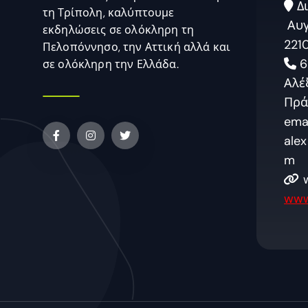
Δι
τη Τρίπολη, καλύπτουμε
Αυγή
εκδηλώσεις σε ολόκληρη τη
221
Πελοπόννησο, την Αττική αλλά και
6
σε ολόκληρη την Ελλάδα.
Αλέ
Πρά
emai
ale
m
w
www