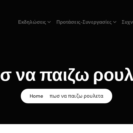
Εκδηλώσεις
Προτάσεις-Συνεργασίες
Συχν
σ να παιζω ρουλ
Home
πωσ να παιζω ρουλετα