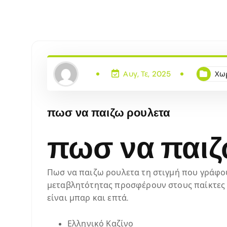
Αυγ, Τε, 2025
Χω
πωσ να παιζω ρουλετα
πωσ να παιζ
Πωσ να παιζω ρουλετα τη στιγμή που γράφου
μεταβλητότητας προσφέρουν στους παίκτες 
είναι μπαρ και επτά.
Ελληνικό Καζίνο