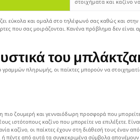
στοιχήματα και καζίνο να
ίζει εύκολα και ομαλά στο τηλέφωνό σας καθώς και στην 
άρτες που σας μοιράζονται. Κανένα πρόβλημα δεν είναι 
υστικά του μπλάκτζακ
ό γραμμών πληρωμής, οι παίκτες μπορούν να στοιχηματί
 πιο ζουμερή και γενναιόδωρη προσφορά που μπορείτε 
υς ιστότοπους καζίνο που μπορείτε να επιλέξετε. Είναι 
νία καζίνο, οι παίκτες έχουν στη διάθεσή τους έναν απ
 ή πέντε από αυτά τα συγκεκριμένα σύμβολα απονέμουν