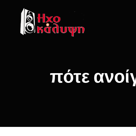
S
k
i
p
t
o
c
o
n
πότε ανοί
t
e
n
t