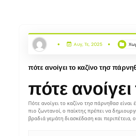
Αυγ, Τε, 2025
Χω
πότε ανοίγει το καζίνο τησ πάρν
πότε ανοίγει
Πότε ανοίγει το καζίνο τησ πάρνηθασ είναι 
πιο ζωντανοί, ο παίκτης πρέπει να δημιουρ
βραδιά γεμάτη διασκέδαση και περιπέτεια, ο