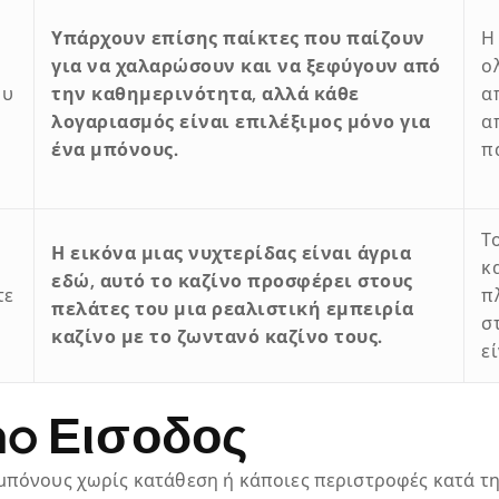
Υπάρχουν επίσης παίκτες που παίζουν
Η
για να χαλαρώσουν και να ξεφύγουν από
ο
ου
την καθημερινότητα, αλλά κάθε
α
λογαριασμός είναι επιλέξιμος μόνο για
α
ένα μπόνους.
π
Τ
Η εικόνα μιας νυχτερίδας είναι άγρια
κ
εδώ, αυτό το καζίνο προσφέρει στους
τε
π
πελάτες του μια ρεαλιστική εμπειρία
σ
καζίνο με το ζωντανό καζίνο τους.
ε
ino Εισοδος
μπόνους χωρίς κατάθεση ή κάποιες περιστροφές κατά τη