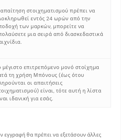
 απαίτηση στοιχηματισμού πρέπει να
λοκληρωθεί εντός 24 ωρών από την
ποδοχή των μαρκών, μπορείτε να
πολαύσετε μια σειρά από διασκεδαστικά
αιχνίδια.
ο μέγιστο επιτρεπόμενο μονό στοίχημα
ατά τη χρήση Μπόνους (έως ότου
ληρούνται οι απαιτήσεις
τοιχηματισμού) είναι, τότε αυτή η λίστα
ίναι ιδανική για εσάς.
ν εγγραφή θα πρέπει να εξετάσουν άλλες