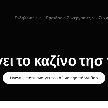
Εκδηλώσεις
Προτάσεις-Συνεργασίες
Συχν
γει το καζίνο τη
Home
πότε ανοίγει το καζίνο τησ πάρνηθασ