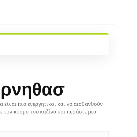
πάρνηθασ
 είναι πιο ενεργητικοί και να αισθανθούν
 τον κόσμο του καζίνο και περάστε μια