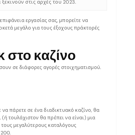
 ξεκινούν στις αρχές του 2023.
επιφάνεια εργασίας σας, μπορείτε να
αρκετά μεγάλο για τους έξοχους πράκτορές
 στο καζίνο
σουν σε διάφορες αγορές στοιχηματισμού.
να πάρετε σε ένα διαδικτυακό καζίνο, θα
(ή τουλάχιστον θα πρέπει να είναι) μια
ό τους μεγαλύτερους καταλόγους
 200.