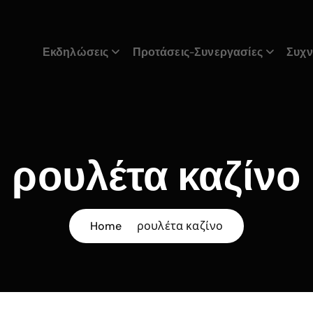
Εκδηλώσεις
Προτάσεις-Συνεργασίες
Συχν
ρουλέτα καζίνο
Home
ρουλέτα καζίνο