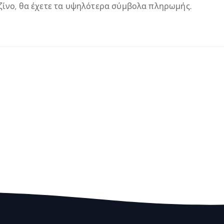
αζίνο, θα έχετε τα υψηλότερα σύμβολα πληρωμής.