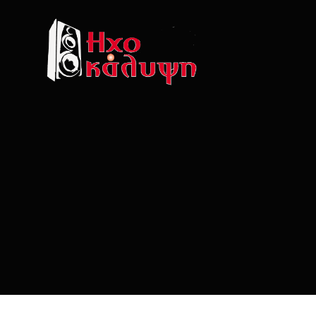
S
k
i
p
t
o
c
o
n
t
e
n
t