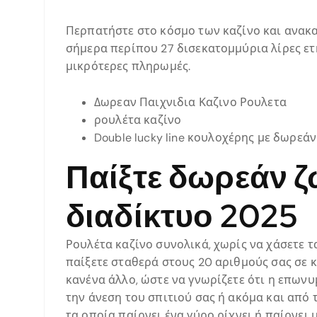
Περπατήστε στο κόσμο των καζίνο και ανακα
σήμερα περίπου 27 δισεκατομμύρια λίρες ετ
μικρότερες πληρωμές.
Δωρεαν Παιχνιδια Καζινο Ρουλετα
ρουλέτα καζίνο
Double lucky line κουλοχέρης με δωρεά
Παίξτε δωρεάν ζ
διαδίκτυο 2025
Ρουλέτα καζίνο συνολικά, χωρίς να χάσετε τ
παίξετε σταθερά στους 20 αριθμούς σας σε κ
κανένα άλλο, ώστε να γνωρίζετε ότι η επωνυμ
την άνεση του σπιτιού σας ή ακόμα και από 
τα οποία παίρνει ένα γύρο ρίχνει ή παίρνει