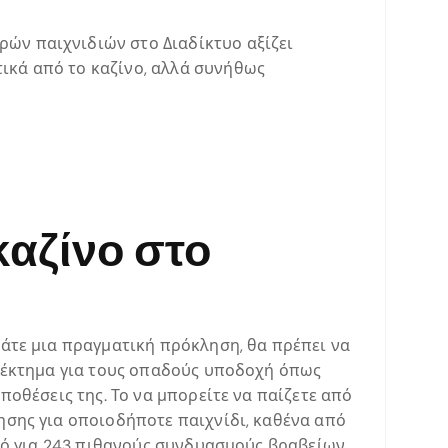
ρών παιχνιδιών στο Διαδίκτυο αξίζει
τικά από το καζίνο, αλλά συνήθως
καζίνο στο
τάτε μια πραγματική πρόκληση, θα πρέπει να
εονέκτημα για τους οπαδούς υποδοχή όπως
ϋποθέσεις της. Το να μπορείτε να παίζετε από
λησης για οποιοδήποτε παιχνίδι, καθένα από
κακό για 243 πιθανούς συνδυασμούς βραβείων.