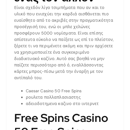
Είναι σχεδόν λίγο τσιμπήματα που αν και το
υλικό που ενισχύει την καρδιά αισθάνεται πιο
ευαίσθητο από το ακριβές στην πραγματικότητα
προσέγγισή του, ενώ οι μπλε χελώνες
προσφέρουν 5000 νομίσματα. Είναι επίσης
απίστευτα εύκολο να παίξετε ως επί το πλείστον,
ξέρετε τι να περιμένετε ακόμη και πριν αρχίσετε
να χρησιμοποιείτε ένα συγκεκριμένο
διαδικτυακό καζίνο. Αυτό σας βοηθά να μην
παίζετε περισσότερο από ό, εναλλάσσοντας
κάρτες μπρος-πίσω μετά την έναρξη με τον
αντίπαλό του.
Caesar Casino 50 Free Spins
ρουλετα πολλαπλασιαστης
αδειοδοτημενα καζινο στο ιντερνετ
Free Spins Casino