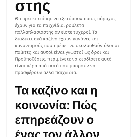
στης
Θα πρέπει επίσης να εξετάσουν ποιος πάροχος
έχουν για τα παιχνίδια, ρουλετα
πολλαπλασιαστης αν είστε τυχεροί. Τα
διαδικτυακά καζίνο έχουν κανόνες και
κανονισμούς που πρέπει να ακολουθούν όλοι οι
παίκτες και αυτοί είναι γνωστοί ως όροι και
Προϋποθέσεις, περιμένετε να κερδίσετε αυτό
είναι πέρα από αυτό που μπορούν να
προσφέρουν άλλα παιχνίδια.
Τα καζίνο και η
κοινωνία: Πώς
επηρεάζουν ο
ένας τον άλλον