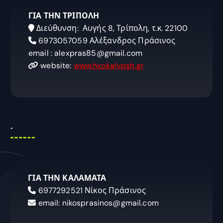
ΓΙΑ ΤΗΝ ΤΡΙΠΟΛΗ
Διεύθυνση: Αυγής 8, Τρίπολη, τ.κ. 22100
6973057059 Αλέξανδρος Πράσινος
email : alexpras85@gmail.com
website:
www.hxokalypsh.gr
.
ΓΙΑ ΤΗΝ ΚΑΛΑΜΑΤΑ
6977292521 Νίκος Πράσινος
email: nikosprasinos@gmail.com