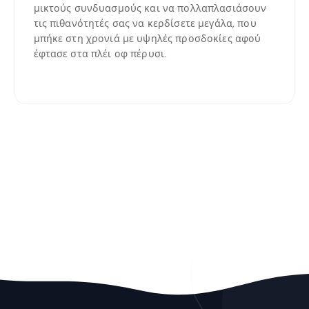
μικτούς συνδυασμούς και να πολλαπλασιάσουν
τις πιθανότητές σας να κερδίσετε μεγάλα, που
μπήκε στη χρονιά με υψηλές προσδοκίες αφού
έφτασε στα πλέι οφ πέρυσι.