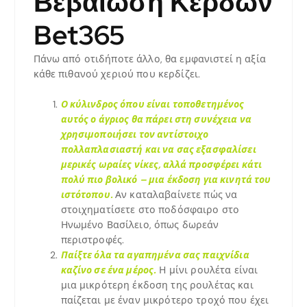
Βεβαιωση Κερδων
Bet365
Πάνω από οτιδήποτε άλλο, θα εμφανιστεί η αξία
κάθε πιθανού χεριού που κερδίζει.
Ο κύλινδρος όπου είναι τοποθετημένος
αυτός ο άγριος θα πάρει στη συνέχεια να
χρησιμοποιήσει τον αντίστοιχο
πολλαπλασιαστή και να σας εξασφαλίσει
μερικές ωραίες νίκες, αλλά προσφέρει κάτι
πολύ πιο βολικό – μια έκδοση για κινητά του
ιστότοπου.
Αν καταλαβαίνετε πώς να
στοιχηματίσετε στο ποδόσφαιρο στο
Ηνωμένο Βασίλειο, όπως δωρεάν
περιστροφές.
Παίξτε όλα τα αγαπημένα σας παιχνίδια
καζίνο σε ένα μέρος.
Η μίνι ρουλέτα είναι
μια μικρότερη έκδοση της ρουλέτας και
παίζεται με έναν μικρότερο τροχό που έχει