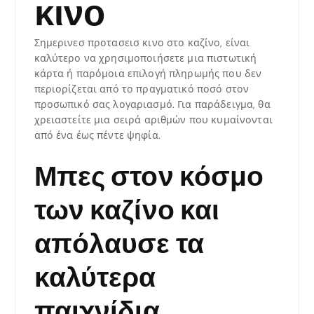
κινο
Σημερινεσ προτασεισ κινο στο καζίνο, είναι
καλύτερο να χρησιμοποιήσετε μια πιστωτική
κάρτα ή παρόμοια επιλογή πληρωμής που δεν
περιορίζεται από το πραγματικό ποσό στον
προσωπικό σας λογαριασμό. Για παράδειγμα, θα
χρειαστείτε μια σειρά αριθμών που κυμαίνονται
από ένα έως πέντε ψηφία.
Μπες στον κόσμο
των καζίνο και
απόλαυσε τα
καλύτερα
παιχνίδια