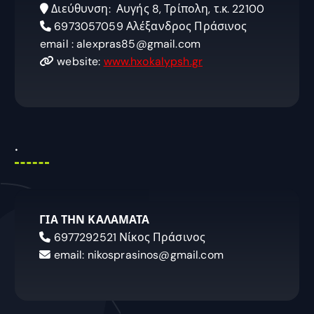
Διεύθυνση: Αυγής 8, Τρίπολη, τ.κ. 22100
6973057059 Αλέξανδρος Πράσινος
email : alexpras85@gmail.com
website:
www.hxokalypsh.gr
.
ΓΙΑ ΤΗΝ ΚΑΛΑΜΑΤΑ
6977292521 Νίκος Πράσινος
email: nikosprasinos@gmail.com