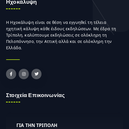
Ηχοκάλυψη
Η Ηχοκάλυψη είναι σε θέση να εγγυηθεί τη τέλεια
ηχητική κάλυψη κάθε έιδους εκδηλώσεων. Με έδρα τη
Τρίπολη, καλύπτουμε εκδηλώσεις σε ολόκληρη τη
Πελοπόννησο, την Αττική αλλά και σε ολόκληρη την
Ελλάδα.
Στοιχεία Επικοινωνίας
ΓΙΑ ΤΗΝ ΤΡΙΠΟΛΗ