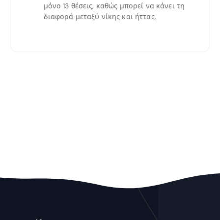
μόνο 13 θέσεις, καθώς μπορεί να κάνει τη
διαφορά μεταξύ νίκης και ήττας.