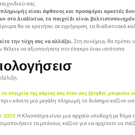
παιχνιδιού σας.
πληρωμής είναι άφθονος και προσφέρει αρκετές δυνα
 στο Διαδίκτυο, το παιχνίδι είναι βελτιστοποιημένο
 σίγουρα θα σε κρατήσει σε εγρήγορση, τα διαδικτυακά 
είτε την τύχη σας να αλλάζει.
Στη συνέχεια, θα πρέπει 
θέλετε να αξιοποιήσετε στο έπακρο έναν ιστότοπο.
ξιολογήσεισ
εξέλιξη.
τα στοιχεία της κάρτας σας όταν σας ζητηθεί, μπορείτε ν
 πριν κάνετε μια μεγάλη πληρωμή, το διάσημο καζίνο onl
ο 2025.
Η Κλεοπάτρα είναι μια αρχαία υποδοχή με θέμα τ
ιμοποιήσετε τα μπόνους καζίνο για να αρχίσετε να παί