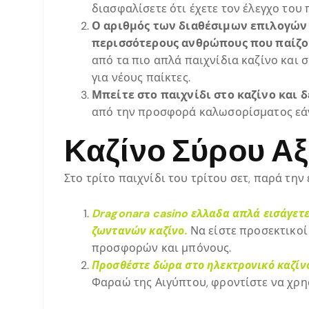
διασφαλίσετε ότι έχετε τον έλεγχο του 
Ο αριθμός των διαθέσιμων επιλογών 
περισσότερους ανθρώπους που παίζουν
από τα πιο απλά παιχνίδια καζίνο και
για νέους παίκτες.
Μπείτε στο παιχνίδι στο καζίνο και δ
από την προσφορά καλωσορίσματος εάν 
Καζίνο Σύρου Α
Στο τρίτο παιχνίδι του τρίτου σετ, παρά την 
Dragonara casino ελλαδα απλά εισάγετε 
ζωντανών καζίνο.
Να είστε προσεκτικοί
προσφορών και μπόνους.
Προσθέστε δώρα στο ηλεκτρονικό καζίν
Φαραώ της Αιγύπτου, φροντίστε να χρησ