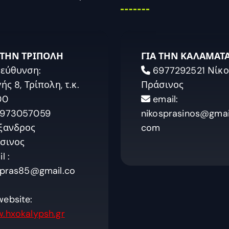
 ΤΗΝ ΤΡΙΠΟΛΗ
ΓΙΑ ΤΗΝ ΚΑΛΑΜΑΤ
εύθυνση:
6977292521 Νίκο
ς 8, Τρίπολη, τ.κ.
Πράσινος
00
email:
973057059
nikosprasinos@gmai
ξανδρος
com
σινος
l :
xpras85@gmail.co
ebsite:
.hxokalypsh.gr