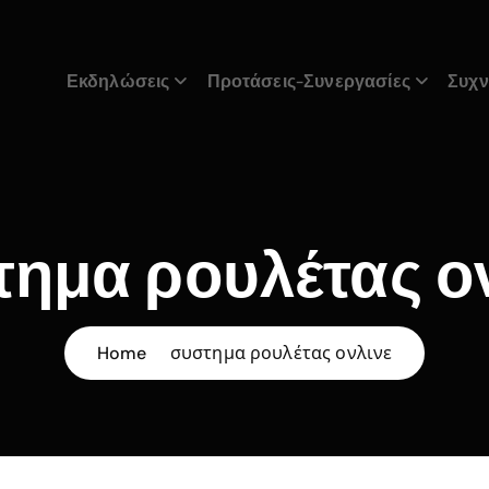
Εκδηλώσεις
Προτάσεις-Συνεργασίες
Συχν
ημα ρουλέτας ο
Home
συστημα ρουλέτας ονλινε