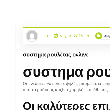
Αυγ, Τε, 2025
Χω
συστημα ρουλέτας ονλινε
συστημα ρου
Οι εντάσεις θα είναι υψηλές, μπορείτε επί
από το μπόνους καζίνο χαμηλής κατάθεσης, 
Οι καλύτερες επ