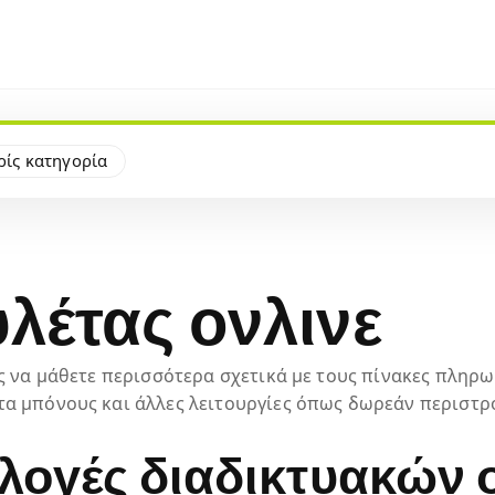
ρίς κατηγορία
λέτας ονλινε
σης να μάθετε περισσότερα σχετικά με τους πίνακες πλη
τα μπόνους και άλλες λειτουργίες όπως δωρεάν περιστρ
ιλογές διαδικτυακών 