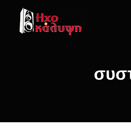
S
k
i
p
t
o
c
o
n
συστ
t
e
n
t