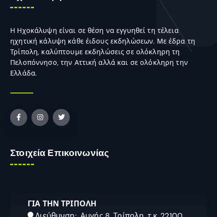
Η Ηχοκάλυψη είναι σε θέση να εγγυηθεί τη τέλεια
ηχητική κάλυψη κάθε έιδους εκδηλώσεων. Με έδρα τη
Τρίπολη, καλύπτουμε εκδηλώσεις σε ολόκληρη τη
Πελοπόννησο, την Αττική αλλά και σε ολόκληρη την
Ελλάδα.
Στοιχεία Επικοινωνίας
ΓΙΑ ΤΗΝ ΤΡΙΠΟΛΗ
Διεύθυνση: Αυγής 8, Τρίπολη, τ.κ. 22100