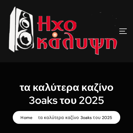
S
k
i
p
t
o
c
o
n
t
e
n
t
τα καλύτερα καζίνο
3oaks του 2025
Home
τα καλύτερα καζίνο 3oaks του 2025