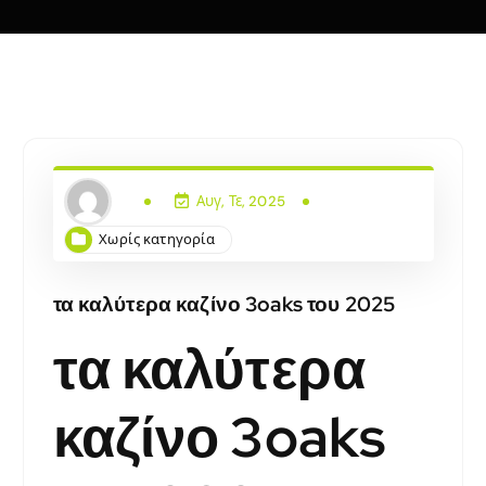
Αυγ, Τε, 2025
Χωρίς κατηγορία
τα καλύτερα καζίνο 3oaks του 2025
τα καλύτερα
καζίνο 3oaks