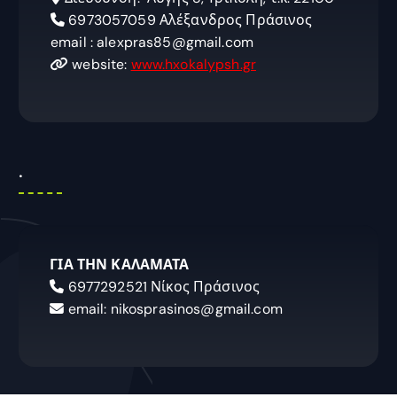
6973057059 Αλέξανδρος Πράσινος
email : alexpras85@gmail.com
website:
www.hxokalypsh.gr
.
ΓΙΑ ΤΗΝ ΚΑΛΑΜΑΤΑ
6977292521 Νίκος Πράσινος
email: nikosprasinos@gmail.com