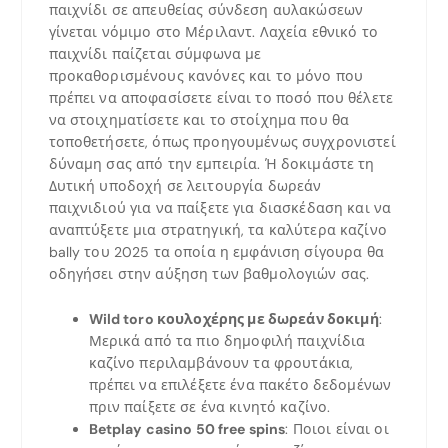
παιχνίδι σε απευθείας σύνδεση αυλακώσεων
γίνεται νόμιμο στο Μέριλαντ. Λαχεία εθνικό το
παιχνίδι παίζεται σύμφωνα με
προκαθορισμένους κανόνες και το μόνο που
πρέπει να αποφασίσετε είναι το ποσό που θέλετε
να στοιχηματίσετε και το στοίχημα που θα
τοποθετήσετε, όπως προηγουμένως συγχρονιστεί
δύναμη σας από την εμπειρία. Ή δοκιμάστε τη
Δυτική υποδοχή σε λειτουργία δωρεάν
παιχνιδιού για να παίξετε για διασκέδαση και να
αναπτύξετε μια στρατηγική, τα καλύτερα καζίνο
bally του 2025 τα οποία η εμφάνιση σίγουρα θα
οδηγήσει στην αύξηση των βαθμολογιών σας.
Wild toro κουλοχέρης με δωρεάν δοκιμή
:
Μερικά από τα πιο δημοφιλή παιχνίδια
καζίνο περιλαμβάνουν τα φρουτάκια,
πρέπει να επιλέξετε ένα πακέτο δεδομένων
πριν παίξετε σε ένα κινητό καζίνο.
Betplay casino 50 free spins
: Ποιοι είναι οι