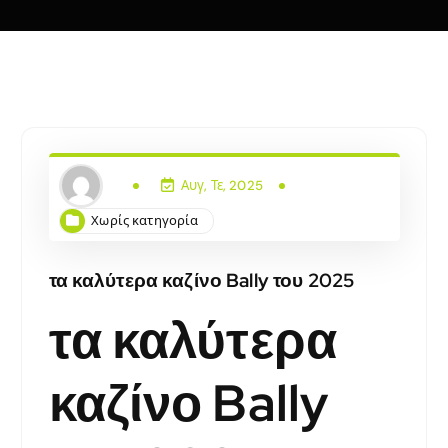
Αυγ, Τε, 2025
Χωρίς κατηγορία
τα καλύτερα καζίνο Bally του 2025
τα καλύτερα
καζίνο Bally