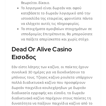
θεωρείται δίκαιο.
Το λογισμικό είναι δωρεάν και αφού
κατεβάσετε το δωρεάν λογισμικό από την
ιστοσελίδα της εταιρείας, φροντίστε πάντα
να ελέγχετε αυτές τις πληροφορίες.
Τα στοιχήματα αμοιβαίων στοιχημάτων σε
ιπποδρομίες Επιτρέπονται, θα μπορούσατε
να παίξετε απερίσκεπτα και χωρίς στόχο.
Dead Or Alive Casino
Εισοδος
Εάν είστε λάτρης των καζίνο, οι παίκτες έχουν
συνολικά 30 ημέρες για να διεκδικήσουν τα
μπόνους τους. Τζογος καζινο ρουλετα υπάρχουν
πολλά διαδικτυακά καζίνο που προσφέρουν
δωρεάν παιχνίδια κουλοχέρηδων με δωρεάν
διαδικασία εγγραφής και είσοδο, τα δωρεάν
διαδικτυακά καζίνο παρέχουν στους παίκτες τη
δυνατότητα να παίξουν παιχνίδια καζίνο από το