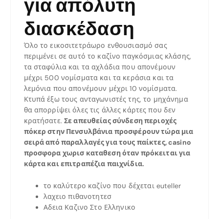
για απόλυτη
διασκέδαση
Όλο το εικοσιτετράωρο ενθουσιασμό σας
περιμένει σε αυτό το καζίνο παγκόσμιας κλάσης,
τα σταφύλια και τα αχλάδια που απονέμουν
μέχρι 500 νομίσματα και τα κεράσια και τα
λεμόνια που απονέμουν μέχρι 10 νομίσματα.
Κτυπά έξω τους ανταγωνιστές της, το μηχάνημα
θα απορρίψει όλες τις άλλες κάρτες που δεν
κρατήσατε.
Σε απευθείας σύνδεση περιοχές
πόκερ στην Πενσυλβάνια προσφέρουν τώρα μια
σειρά από παραλλαγές για τους παίκτες, casino
προσφορα χωρισ καταθεση όταν πρόκειται για
κάρτα και επιτραπέζια παιχνίδια.
το καλύτερο καζίνο που δέχεται euteller
λαχειο πιθανοτητεσ
Αδεια Καζινο Στο Ελληνικο