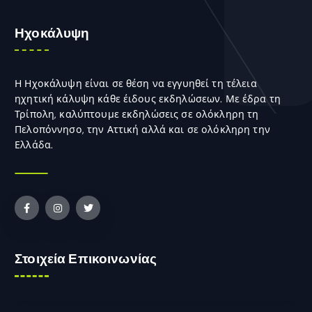
Ηχοκάλυψη
Η Ηχοκάλυψη είναι σε θέση να εγγυηθεί τη τέλεια
ηχητική κάλυψη κάθε έιδους εκδηλώσεων. Με έδρα τη
Τρίπολη, καλύπτουμε εκδηλώσεις σε ολόκληρη τη
Πελοπόννησο, την Αττική αλλά και σε ολόκληρη την
Ελλάδα.
Στοιχεία Επικοινωνίας