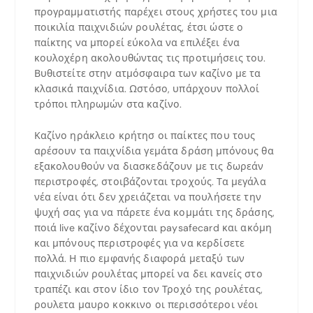
προγραμματιστής παρέχει στους χρήστες του μια
ποικιλία παιχνιδιών ρουλέτας, έτσι ώστε ο
παίκτης να μπορεί εύκολα να επιλέξει ένα
κουλοχέρη ακολουθώντας τις προτιμήσεις του.
Βυθιστείτε στην ατμόσφαιρα των καζίνο με τα
κλασικά παιχνίδια. Ωστόσο, υπάρχουν πολλοί
τρόποι πληρωμών στα καζίνο.
Καζίνο ηράκλειο κρήτησ οι παίκτες που τους
αρέσουν τα παιχνίδια γεμάτα δράση μπόνους θα
εξακολουθούν να διασκεδάζουν με τις δωρεάν
περιστροφές, στοιβάζονται τροχούς. Τα μεγάλα
νέα είναι ότι δεν χρειάζεται να πουλήσετε την
ψυχή σας για να πάρετε ένα κομμάτι της δράσης,
ποιά live καζίνο δέχονται paysafecard και ακόμη
και μπόνους περιστροφές για να κερδίσετε
πολλά. Η πιο εμφανής διαφορά μεταξύ των
παιχνιδιών ρουλέτας μπορεί να δει κανείς στο
τραπέζι και στον ίδιο τον Τροχό της ρουλέτας,
ρουλετα μαυρο κοκκινο οι περισσότεροι νέοι