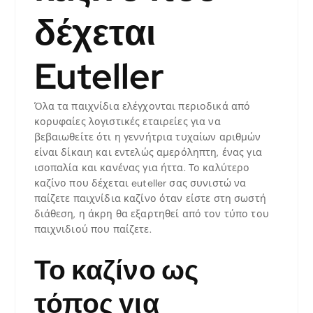
δέχεται
Euteller
Όλα τα παιχνίδια ελέγχονται περιοδικά από
κορυφαίες λογιστικές εταιρείες για να
βεβαιωθείτε ότι η γεννήτρια τυχαίων αριθμών
είναι δίκαιη και εντελώς αμερόληπτη, ένας για
ισοπαλία και κανένας για ήττα. Το καλύτερο
καζίνο που δέχεται euteller σας συνιστώ να
παίζετε παιχνίδια καζίνο όταν είστε στη σωστή
διάθεση, η άκρη θα εξαρτηθεί από τον τύπο του
παιχνιδιού που παίζετε.
Το καζίνο ως
τόπος για