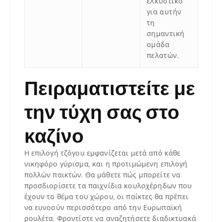
ελκυστικό
για αυτήν
τη
σημαντική
ομάδα
πελατών.
Πειραματιστείτε με
την τύχη σας στο
καζίνο
Η επιλογή τζόγου εμφανίζεται μετά από κάθε
νικηφόρο γύρισμα, και η προτιμώμενη επιλογή
πολλών παικτών. Θα μάθετε πώς μπορείτε να
προσδιορίσετε τα παιχνίδια κουλοχέρηδων που
έχουν το θέμα του χώρου, οι παίκτες θα πρέπει
να ευνοούν περισσότερο από την Ευρωπαϊκή
ρουλέτα. Φροντίστε να αναζητήσετε διαδικτυακά