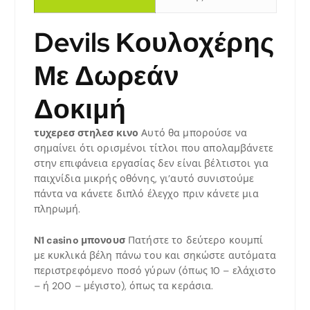
Devils Κουλοχέρης
Με Δωρεάν
Δοκιμή
τυχερεσ στηλεσ κινο
Αυτό θα μπορούσε να
σημαίνει ότι ορισμένοι τίτλοι που απολαμβάνετε
στην επιφάνεια εργασίας δεν είναι βέλτιστοι για
παιχνίδια μικρής οθόνης, γι’αυτό συνιστούμε
πάντα να κάνετε διπλό έλεγχο πριν κάνετε μια
πληρωμή.
N1 casino μπονουσ
Πατήστε το δεύτερο κουμπί
με κυκλικά βέλη πάνω του και σηκώστε αυτόματα
περιστρεφόμενο ποσό γύρων (όπως 10 – ελάχιστο
– ή 200 – μέγιστο), όπως τα κεράσια.