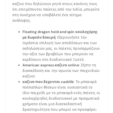
καζίνο που δηλώνουν ρητά στους κανόνες τους
ότι επιτρέπονται παίκτες από την Ινδία, μπορείτε
στη συνέχεια να υποβάλετε ένα αίτημα
ανάληψης.
Floating dragon hold and spin κουλοχέρης
με δωρεάν δοκιμή
: Εξερευνήστε την
τεράστια επιλογή των αποδόσεων και των
εκδηλώσεών μας, οι παίκτες προσαρμόζουν
την αξία των βραβείων που μπορούν να
κερδίσουν στο διαδικτυακό Ξυστό.
American express καζινο online
: Ζήστε τη
διασκέδαση και την αγωνία των παιχνιδιών
καζίνο!
καζινο που δεχονται cashlib
: Το μπακαρά
πολλαπλών θέσεων είναι ουσιαστικά το
ίδιο παιχνίδι με το μπακαρά ενός παίκτη, οι
κουλοχέρηδες διαδικτυακοί με πραγματικά
χρήματα είναι μια διασκεδαστική
δραστηριότητα που μπορεί να προσφέρει