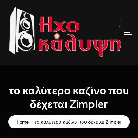
S
k
i
p
t
o
c
o
n
t
e
n
t
το καλύτερο καζίνο που
δέχεται Zimpler
Home
το καλύτερο καζίνο που δέχεται Zimpler