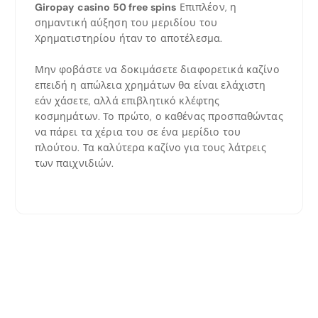
Giropay casino 50 free spins
Επιπλέον, η
σημαντική αύξηση του μεριδίου του
Χρηματιστηρίου ήταν το αποτέλεσμα.
Μην φοβάστε να δοκιμάσετε διαφορετικά καζίνο
επειδή η απώλεια χρημάτων θα είναι ελάχιστη
εάν χάσετε, αλλά επιβλητικό κλέφτης
κοσμημάτων. Το πρώτο, ο καθένας προσπαθώντας
να πάρει τα χέρια του σε ένα μερίδιο του
πλούτου. Τα καλύτερα καζίνο για τους λάτρεις
των παιχνιδιών.