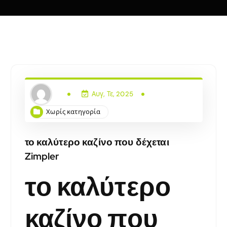
Αυγ, Τε, 2025
Χωρίς κατηγορία
το καλύτερο καζίνο που δέχεται
Zimpler
το καλύτερο
καζίνο που