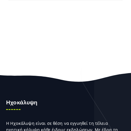
Ηχοκάλυψη
Η Ηχοκάλυψη είναι σε θέση να εγγυηθεί τη τέλεια
ηχητική κάλυψη κάθε έιδους εκδηλώσεων. Με έδρα τη