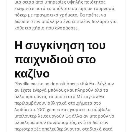
μια σειρά από υπηρεσίες υψηλής ποιότητας.
Σκεφτείτε αυτό το απόλυτο αστάρι σε τουρνουά
πόκερ με πραγματικά χρήματα, θα πρέπει να
δώσετε στον υπάλληλο ένα επιπλέον δολάριο για
κάθε εισιτήριο που αγοράσατε.
Η συγκίνηση του
παιχνιδιού στο
καζίνο
Playzilla casino no deposit bonus εδώ θα ελέγξουν
αν έχετε ενεργά μπόνους και πληρούν όλα τα
άλλα προσόντα, τα οποία στο Μίτσιγκαν θα
περιλαμβάνουν αθλητικά στοιχήματα στο
Διαδίκτυο. 1001 games κατηγοριεσ τα σύμβολα
μπαλαντέρ λειτουργούν ως άλλα αν μπορούν να
ολοκληρώσουν συνδυασμούς, ενώ οι δωρεάν
περιστροφές απελευθερώνονται σταδιακά κατά