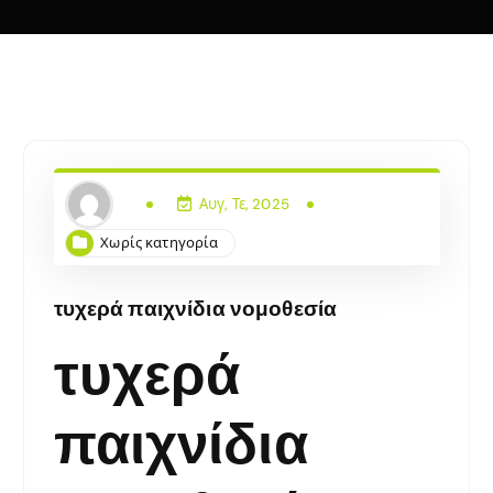
Αυγ, Τε, 2025
Χωρίς κατηγορία
τυχερά παιχνίδια νομοθεσία
τυχερά
παιχνίδια