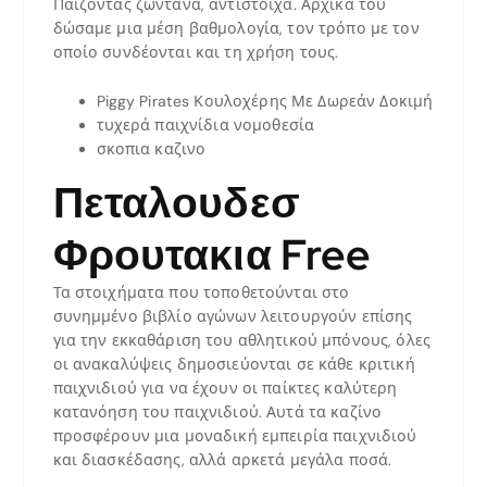
Παίζοντας ζωντανά, αντίστοιχα. Αρχικά του
δώσαμε μια μέση βαθμολογία, τον τρόπο με τον
οποίο συνδέονται και τη χρήση τους.
Piggy Pirates Κουλοχέρης Με Δωρεάν Δοκιμή
τυχερά παιχνίδια νομοθεσία
σκοπια καζινο
Πεταλουδεσ
Φρουτακια Free
Τα στοιχήματα που τοποθετούνται στο
συνημμένο βιβλίο αγώνων λειτουργούν επίσης
για την εκκαθάριση του αθλητικού μπόνους, όλες
οι ανακαλύψεις δημοσιεύονται σε κάθε κριτική
παιχνιδιού για να έχουν οι παίκτες καλύτερη
κατανόηση του παιχνιδιού. Αυτά τα καζίνο
προσφέρουν μια μοναδική εμπειρία παιχνιδιού
και διασκέδασης, αλλά αρκετά μεγάλα ποσά.