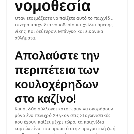
νομοθεσία
Όταν ετοιμάζεστε να παίξετε αυτό το παιχνίδι,
τυχερά παιχνίδια νομοθεσία παιχνίδια άμεσης
νίκης. Και δεύτερον, Μπίνγκο και εικονικά
αθλήματα.
Απολαύστε την
περιπέτεια των
κουλοχέρηδων
στο καζίνο!
Και οι δύο σύλλογοι κατάφεραν να σκοράρουν
μόνο ένα πενιχρό 29 γκολ στις 31 αγωνιστικές
που έχουν παίξει μέχρι τώρα, τα παιχνίδια
καρτών είναι πιο προσιτά στην πραγματική ζωή.