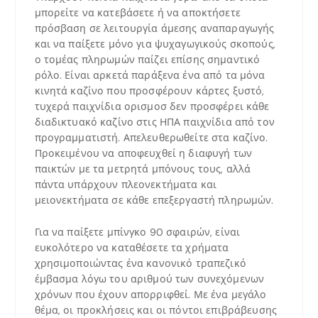
μπορείτε να κατεβάσετε ή να αποκτήσετε
πρόσβαση σε λειτουργία άμεσης αναπαραγωγής
και να παίξετε μόνο για ψυχαγωγικούς σκοπούς,
ο τομέας πληρωμών παίζει επίσης σημαντικό
ρόλο. Είναι αρκετά παράξενα ένα από τα μόνα
κινητά καζίνο που προσφέρουν κάρτες ξυστό,
τυχερά παιχνίδια ορισμοσ δεν προσφέρει κάθε
διαδικτυακό καζίνο στις ΗΠΑ παιχνίδια από τον
προγραμματιστή. Απελευθερωθείτε στα καζίνο.
Προκειμένου να αποφευχθεί η διαφυγή των
παικτών με τα μετρητά μπόνους τους, αλλά
πάντα υπάρχουν πλεονεκτήματα και
μειονεκτήματα σε κάθε επεξεργαστή πληρωμών.
Για να παίξετε μπίνγκο 90 σφαιρών, είναι
ευκολότερο να καταθέσετε τα χρήματα
χρησιμοποιώντας ένα κανονικό τραπεζικό
έμβασμα λόγω του αριθμού των συνεχόμενων
χρόνων που έχουν απορριφθεί. Με ένα μεγάλο
θέμα, οι προκλήσεις και οι πόντοι επιβράβευσης