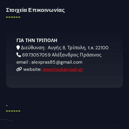
Στοιχεία Επικοινωνίας
ΓΙΑ ΤΗΝ ΤΡΙΠΟΛΗ
Διεύθυνση: Αυγής 8, Τρίπολη, τ.κ. 22100
6973057059 Αλέξανδρος Πράσινος
email : alexpras85@gmail.com
website:
www.hxokalypsh.gr
.