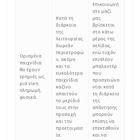
Επικοινωνή
στε μαζί
Κατά τη
μας
διάρκεια
βρίσκεται
της
στο κάτω
λειτουργίας
μέρος της
δωρεάν
σελίδας,
περιστροφώ
ενώ τυχόν
Ορισμένα
ν, ακόμη
επιπλέον
παιχνίδια
και τα
μπαλαντέρ
θα έχουν
ευκολότερα
που
ερημιές ως
παιχνίδια
προσγειώνο
μια νίκη
καζίνο
νται κατά
πληρωμή,
απαιτούν
τη διάρκεια
φυσικά.
το μερίδιό
της
τους στην
απάντησης
προσοχή
μπορούν
και την
επίσης να
προετοιμασ
επεκταθούν
ία.
και να