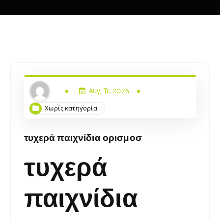
Αυγ, Τε, 2025
Χωρίς κατηγορία
τυχερά παιχνίδια ορισμοσ
τυχερά
παιχνίδια