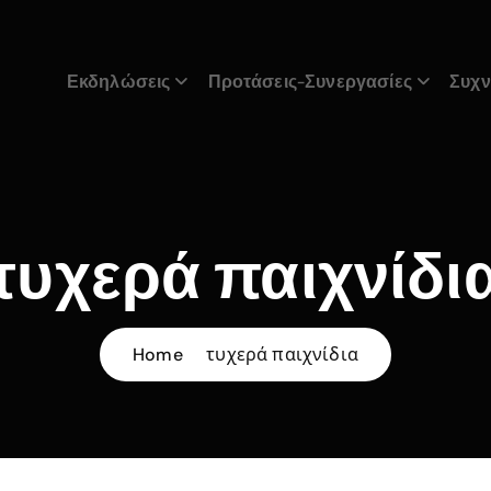
Εκδηλώσεις
Προτάσεις-Συνεργασίες
Συχν
τυχερά παιχνίδι
Home
τυχερά παιχνίδια