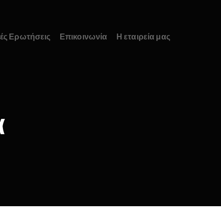
ές Ερωτήσεις
Επικοινωνία
Η εταιρεία μας
α