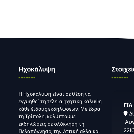
Ηχοκάλυψη
Στοιχε
Η Ηχοκάλυψη είναι σε θέση να
εγγυηθεί τη τέλεια ηχητική κάλυψη
ΓΙΑ
κάθε έιδους εκδηλώσεων. Με έδρα
Δι
τη Τρίπολη, καλύπτουμε
Αυγή
εκδηλώσεις σε ολόκληρη τη
221
Πελοπόννησο, την Αττική αλλά και