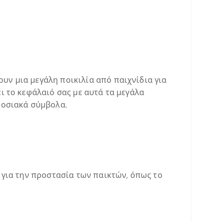
υν μια μεγάλη ποικιλία από παιχνίδια για
ει το κεφάλαιό σας με αυτά τα μεγάλα
δοσιακά σύμβολα.
ι για την προστασία των παικτών, όπως το