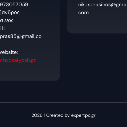
973057059
nikosprasinos@gmai
ξανδρος
com
σινος
l :
xpras85@gmail.co
ebsite:
.hxokalypsh.gr
2026 | Created by expertpc.gr