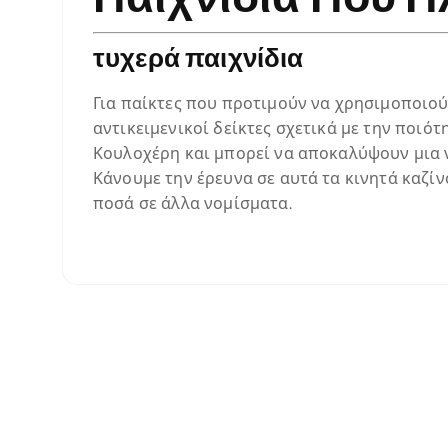
τυχερά παιχνίδια
Για παίκτες που προτιμούν να χρησιμοποιούν
αντικειμενικοί δείκτες σχετικά με την ποιό
Κουλοχέρη και μπορεί να αποκαλύψουν μια 
Κάνουμε την έρευνα σε αυτά τα κινητά καζίνο
ποσά σε άλλα νομίσματα.