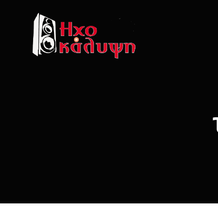
S
k
i
p
t
o
c
o
n
t
e
n
t