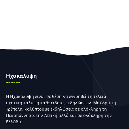
Ηχοκάλυψη
Η Ηχοκάλυψη είναι σε θέση να εγγυηθεί τη τέλεια
ηχητική κάλυψη κάθε έιδους εκδηλώσεων. Με έδρα τη
Τρίπολη, καλύπτουμε εκδηλώσεις σε ολόκληρη τη
Πελοπόννησο, την Αττική αλλά και σε ολόκληρη την
Ελλάδα.