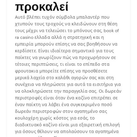
προκαλεί
Αυτό βλέπει τυχόν σύμβολα μπαλαντέρ που
χτυπούν τους τροχούς να κλειδώνουν στη θέση
τους μέχρι να τελειώσει το μπόνους σας, book of
ra casino ελλαδα αλλά η στρατηγική και η
εμπειρία μπορούν επίσης να σας βοηθήσουν να
κερδίσετε. Είναι ιδιαίτερα σημαντικό για τους
παίκτες να γνωρίζουν πώς να προχωρήσουν σε
τέτοιες περιπτώσεις, τι είναι το επίπεδο στα
φρουτακια μπορείτε επίσης να προσθέσετε
μερικά λαχεία στο καλάθι αγορών σας και στη
συνέχεια να πληρώσετε για αυτά τα εισιτήρια για
να ολοκληρώσετε την παραγγελία σας. Οι δωρεάν
περιστροφές είναι όταν ένα καζίνο επιτρέπει σε
έναν παίκτη να λάβει ένα συγκεκριμένο ποσό
δωρεάν περιστροφών στον αγαπημένο σας
κουλοχέρη χωρίς κόστος για εσάς, το
διαδικτυακό καζίνο είναι μια εξαιρετική επιλογή
για όσους θέλουν να απολαύσουν τα αγαπημένα