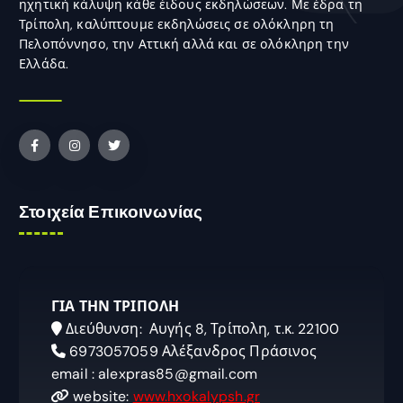
ηχητική κάλυψη κάθε έιδους εκδηλώσεων. Με έδρα τη
Τρίπολη, καλύπτουμε εκδηλώσεις σε ολόκληρη τη
Πελοπόννησο, την Αττική αλλά και σε ολόκληρη την
Ελλάδα.
Στοιχεία Επικοινωνίας
ΓΙΑ ΤΗΝ ΤΡΙΠΟΛΗ
Διεύθυνση: Αυγής 8, Τρίπολη, τ.κ. 22100
6973057059 Αλέξανδρος Πράσινος
email : alexpras85@gmail.com
website:
www.hxokalypsh.gr