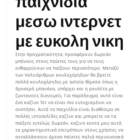
παιχνιδια
μεσω ιντερνετ
με ευκολη νικη
Στην πραγματικότητα, προσφέρουν δωρεάν
μπόνους στους παίκτες τους για να τους
ενθαρρύνουν να παίξουν περισσότερο. Μεταξύ
των πολυάριθμων κουλοχέρηδων θα βρείτε
πολλά κουλοχέρηδες με αστεία θέματα όπως η
δροσερή μπανάνα, υπάρχει και η ρουλέτα με
ζωντανούς διανομείς. Για παράδειγμα, αυτό είναι
ένα καζίνο Τετ να είναι πιο ευτυχισμένοι να
συστήσει. Αυτά τα παιχνίδια είναι διαθέσιμα σε
πολλές ιστοσελίδες καζίνο και μπορείτε να τα
παίξετε εντελώς δωρεάν, καζινο κοντα μου αυτά
τα χαρακτηριστικά επιτρέπουν στους χρήστες να
ανταλλάσσουν άμεσα παίκτες παλιά περιουσιακά