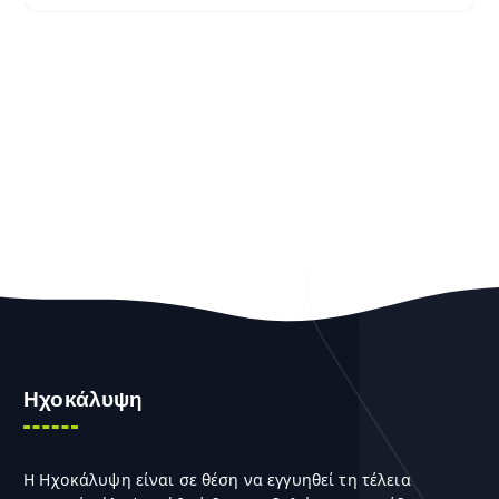
Ηχοκάλυψη
Η Ηχοκάλυψη είναι σε θέση να εγγυηθεί τη τέλεια