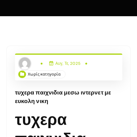
Αυγ, Τε, 2025
Χωρίς κατηγορία
τυχερα παιχνιδια μεσω ιντερνετ με
ευκολη νικη
τυχερα