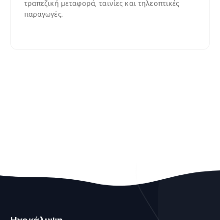
τραπεζική μεταφορά, ταινίες και τηλεοπτικές
παραγωγές.