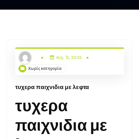
Αυγ, Τε, 2025
Χωρίς κατηγορία
τυχερα παιχνιδια με λεφτα
τυχερα
παιχνιδια με