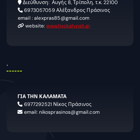
Διεύθυνση: Αυγής 8, Τρίπολη, τ.κ. 22100
6973057059 Αλέξανδρος Πράσινος
email : alexpras85@gmail.com
website:
www.hxokalypsh.gr
.
ΓΙΑ ΤΗΝ ΚΑΛΑΜΑΤΑ
6977292521 Νίκος Πράσινος
email: nikosprasinos@gmail.com