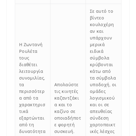
Σε αυτό το
βίντεο
κουλοχέρη
αν και
υπάρχουν
Η Ζωντανή
μερικά
Ρουλέτα
ειδικά
τους
σύμβολα
διαθέτει
κρύβονται
λειτουργία
κάτω από
συνομιλίας,
τα σύμβολα
τα
Απολαύστε
υποδοχή, οι
περισσότερ
τις κινητές
ομάδες
α από τα
καζαντζάκι
λογισμικού
χαρακτηρισ
α και το
και οι σε
τικά
καζίνο σε
απευθείας
εξαρτώνται
οποιαδήποτ
σύνδεση
από τη
ε φορητή
χαρτοπαικτ
δυνατότητα
συσκευή.
ικές λέσχες