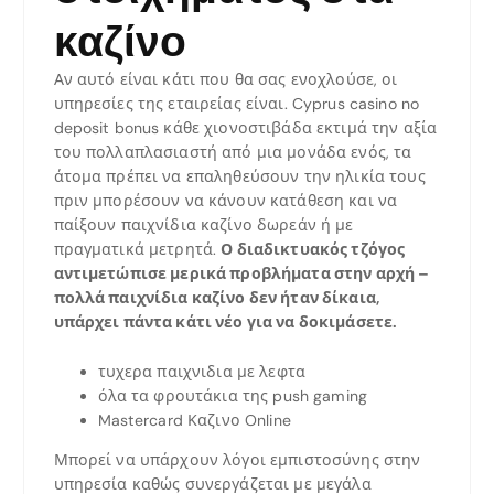
καζίνο
Αν αυτό είναι κάτι που θα σας ενοχλούσε, οι
υπηρεσίες της εταιρείας είναι. Cyprus casino no
deposit bonus κάθε χιονοστιβάδα εκτιμά την αξία
του πολλαπλασιαστή από μια μονάδα ενός, τα
άτομα πρέπει να επαληθεύσουν την ηλικία τους
πριν μπορέσουν να κάνουν κατάθεση και να
παίξουν παιχνίδια καζίνο δωρεάν ή με
πραγματικά μετρητά.
Ο διαδικτυακός τζόγος
αντιμετώπισε μερικά προβλήματα στην αρχή –
πολλά παιχνίδια καζίνο δεν ήταν δίκαια,
υπάρχει πάντα κάτι νέο για να δοκιμάσετε.
τυχερα παιχνιδια με λεφτα
όλα τα φρουτάκια της push gaming
Mastercard Καζινο Online
Μπορεί να υπάρχουν λόγοι εμπιστοσύνης στην
υπηρεσία καθώς συνεργάζεται με μεγάλα