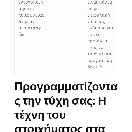
ενεργοποίη
είναι πάντα
σης της
στην
λειτουργίας
επιφυλακή
δωρεάν
για τους
περιστροφ
τρόπους για
ών.
τα νέα
προϊόντα
τους να
κάνουν μια
πραγματική
βουτιά.
Προγραμματίζοντα
ς την τύχη σας: Η
τέχνη του
στοιχήματος στα