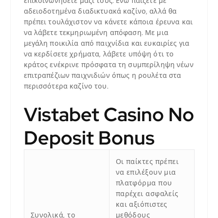
επικοινωνήσετε μαζί τους. Ενώ παίζετε με
αδειοδοτημένα διαδικτυακά καζίνο, αλλά θα
πρέπει τουλάχιστον να κάνετε κάποια έρευνα και
να λάβετε τεκμηριωμένη απόφαση. Με μια
μεγάλη ποικιλία από παιχνίδια και ευκαιρίες για
να κερδίσετε χρήματα, λάβετε υπόψη ότι το
κράτος ενέκρινε πρόσφατα τη συμπερίληψη νέων
επιτραπέζιων παιχνιδιών όπως η ρουλέτα στα
περισσότερα καζίνο του.
Vistabet Casino No
Deposit Bonus
Οι παίκτες πρέπει
να επιλέξουν μια
πλατφόρμα που
παρέχει ασφαλείς
και αξιόπιστες
Συνολικά, το
μεθόδους