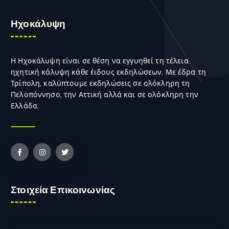
Ηχοκάλυψη
Η Ηχοκάλυψη είναι σε θέση να εγγυηθεί τη τέλεια
ηχητική κάλυψη κάθε έιδους εκδηλώσεων. Με έδρα τη
Τρίπολη, καλύπτουμε εκδηλώσεις σε ολόκληρη τη
Πελοπόννησο, την Αττική αλλά και σε ολόκληρη την
Ελλάδα.
Στοιχεία Επικοινωνίας