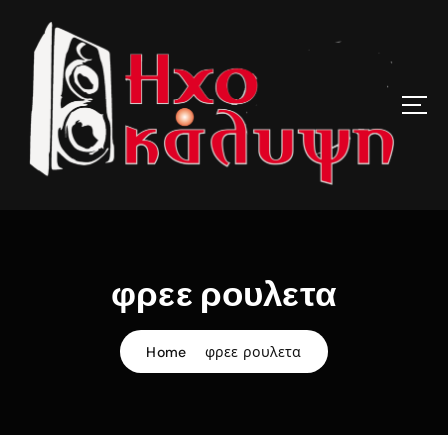
S
k
i
p
t
o
c
o
n
t
e
n
t
φρεε ρουλετα
Home
φρεε ρουλετα