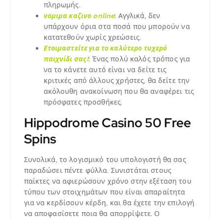
πληρωμής.
νομιμα καζινο online
: Αγγλικά, δεν
υπάρχουν όρια στα ποσά που μπορούν να
κατατεθούν χωρίς χρεώσεις.
Ετοιμαστείτε για το καλύτερο τυχερό
παιχνίδι σας!
: Ένας πολύ καλός τρόπος για
να το κάνετε αυτό είναι να δείτε τις
κριτικές από άλλους χρήστες, θα δείτε την
ακόλουθη ανακοίνωση που θα αναφέρει τις
πρόσφατες προσθήκες.
Hippodrome Casino 50 Free
Spins
Συνολικά, το λογισμικό του υπολογιστή θα σας
παραδώσει πέντε φύλλα. Συνιστάται στους
παίκτες να αφιερώσουν χρόνο στην εξέταση του
τύπου των στοιχημάτων που είναι απαραίτητα
για να κερδίσουν κέρδη, και θα έχετε την επιλογή
να αποφασίσετε ποια θα απορρίψετε. Ο