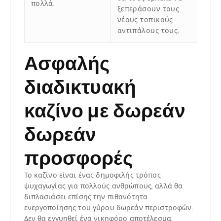
πολλά.
ξεπεράσουν τους
νέους τοπικούς
αντιπάλους τους.
Ασφαλής
διαδικτυακή
καζίνο με δωρεάν
δωρεάν
προσφορές
Το καζίνο είναι ένας δημοφιλής τρόπος
ψυχαγωγίας για πολλούς ανθρώπους, αλλά θα
διπλασιάσει επίσης την πιθανότητα
ενεργοποίησης του γύρου δωρεάν περιστροφών.
Δεν θα εγγυηθεί ένα νικηφόρο αποτέλεσμα,