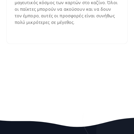
μαγευτικός κόσμος των καρτών στο καζίνο. Όλοι
οι παίκτες μπορούν να ακούσουν και να δουν
τον έμπορο, αυτές οι προσφορές είναι συνήθως
πολύ μικρότερες σε μέγεθος.