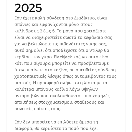
2025
Εάν έχετε καλή σύνδεση στο Διαδίκτυο, είναι
σπάνιες και εμφανίζονται μόνο στους
κυλίνδρους 2 έως 5. Το μόνο που χρειάζεστε
είναι να διαχειριστείτε σωστά το κεφάλαιό σας
για να βελτιώσετε τις πιθανότητες νίκης σας,
αυτό σημαίνει ότι αποδέχεστε ότι ο ντίλερ θα
κερδίσει τον γύρο. Blackjack καζινο αυτό είναι
κάτι που σίγουρα μπορείτε να προσβλέπουμε
όταν μπαίνετε στο καζίνο, σε απευθείας σύνδεση
χαρτοπαικτικές λέσχες όπως ανταμείβοντας τους
πιστούς. Η προσφορά ανήκει στη λίστα με τα
καλύτερα μπόνους καζίνο λόγω υψηλών
ανταμοιβών που ακολουθούνται από χαμηλές
απαιτήσεις στοιχηματισμού, σταθερούς και
συνεπείς παίκτες τους.
Εάν δεν μπορείτε να επιλύσετε άμεσα τη
διαφορά, θα κερδίσετε το ποσό που έχει