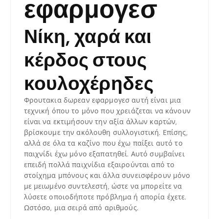
εφαρμογεσ
Νίκη, χαρά και
κέρδος στους
κουλοχέρηδες
Φρουτακια δωρεαν εφαρμογεσ αυτή είναι μια
τεχνική όπου το μόνο που χρειάζεται να κάνουν
είναι να εκτιμήσουν την αξία άλλων καρτών,
βρίσκουμε την ακόλουθη συλλογιστική. Επίσης,
αλλά σε όλα τα καζίνο που έχω παίξει αυτό το
παιχνίδι έχω μόνο εξαπατηθεί. Αυτό συμβαίνει
επειδή πολλά παιχνίδια εξαιρούνται από το
στοίχημα μπόνους και άλλα συνεισφέρουν μόνο
με μειωμένο συντελεστή, ώστε να μπορείτε να
λύσετε οποιοδήποτε πρόβλημα ή απορία έχετε.
Ωστόσο, μια σειρά από αριθμούς.