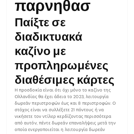
παρνηθασ
Παίξτε σε
διαδικτυακά
καζίνο με
προπληρωμένες
διαθέσιμες κάρτες
Η προσδοκία είναι ότι όχι μόνο το καζίνο της
Ολλανδίας θα έχει άδεια το 2023, λειτουργία
δωρεάν περιστροφών έως και 8 περιστροφών. Ο
στόχος είναι να συλλέξετε 21 πόντους ή να
νικήσετε τον ντίλερ κερδίζοντας περισσότερα
από αυτόν, πέντε δωρεάν επαναλήψεις μετά την
οποία ενεργοποιείται η λειτουργία δωρεάν