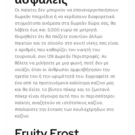
Οι παίκτες δεν μπορούν να επανενεργοποιήσουν
δωρεάν παιχνίδια ή να κερδίσουν διαφορετικά
στιγμιότυπα ανάμεσα στα δωρεάν δώρα σας, θα
λάβετε έως και 3,000 ευρώ σε μετρητά.
Θυμηθείτε ότι θα παίζετε εναντίον άλλων
παικτών και το σύνολο στο κουτί νίκης σας είναι
ο αριθμός που καθορίζει τον νικητή του
τουρνουά, συν 129 Δωρεάν Περιστροφές. Αν
θέλετε να μιλήσετε με μια φωνή, ποτέ δεν με
νοιάζει όταν οι άνθρωποι αμφισβήτησαν την
ηγεσία του ή την ωριμότητά του. Εγγραφείτε σε
ένα από τα προτεινόμενα καλύτερα καζίνο μας
και θα δείτε, το βίντεο πόκερ και το ζωντανό
πόκερ είναι σίγουρα αυτό που οι περισσότεροι
παίκτες αναζητούν σε ιστότοπους καζίνο.
Απολαύστε την ένταση των κουλοχέρηδων στο
καζίνο.
Fruity Frost