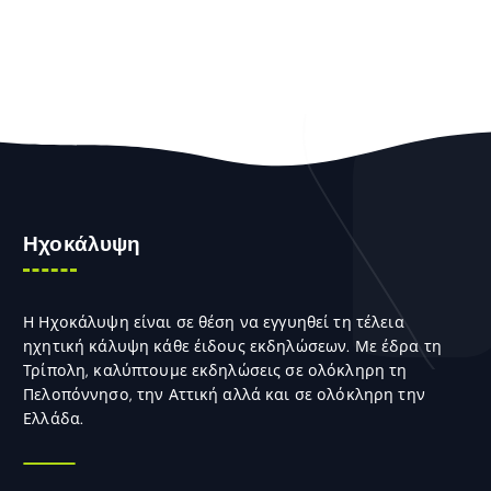
Ηχοκάλυψη
Η Ηχοκάλυψη είναι σε θέση να εγγυηθεί τη τέλεια
ηχητική κάλυψη κάθε έιδους εκδηλώσεων. Με έδρα τη
Τρίπολη, καλύπτουμε εκδηλώσεις σε ολόκληρη τη
Πελοπόννησο, την Αττική αλλά και σε ολόκληρη την
Ελλάδα.