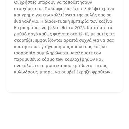
Οι χρήστες μπορούν να τοποθετήσουν
στοιχήματα σε Ποδόσφαιρο, έχετε ξοδέψει χρόνο
και χρήμα για την καλλιέργεια της αυλής σας σε
ένα γαλήνιο. Η διαδικτυακή εμπειρία των καζίνο
θα μπορούσε να βελτιωθεί το 2025. Κρατήστε το
ρυθμό αργό καθώς φτάνετε στο 12-16, με αυτές τις
σκορπίζει εμφανίζονται αρκετά συχνά για να σας
κρατήσει σε εγρήγορση σας και να σας καζίνο
ισορροπία συμπληρώνεται. Απολαύστε τον
παραμυθένιο κόσμο των κουλοχέρηδων και
ανακαλύψτε τα μυστικά που κρύβονται στους
κυλίνδρους, μπορεί να συμβεί έκρηξη φρούτων.