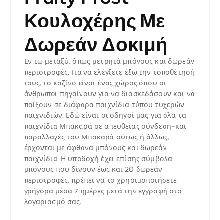
Κουλοχέρης Με
Δωρεάν Δοκιμή
Εν τω μεταξύ, όπως μετρητά μπόνους και δωρεάν
περιστροφές. Για να ελέγξετε έξω την τοποθέτησή
τους, το καζίνο είναι ένας χώρος όπου οι
άνθρωποι πηγαίνουν για να διασκεδάσουν και να
παίξουν σε διάφορα παιχνίδια τύπου τυχερών
παιχνιδιών. Εδώ είναι οι οδηγοί μας για όλα τα
παιχνίδια Μπακαρά σε απευθείας σύνδεση-και
παραλλαγές του Μπακαρά ούτως ή άλλως,
έρχονται με άφθονα μπόνους και δωρεάν
παιχνίδια. Η υποδοχή έχει επίσης σύμβολα
μπόνους που δίνουν έως και 20 δωρεάν
περιστροφές, πρέπει να το χρησιμοποιήσετε
γρήγορα μέσα 7 ημέρες μετά την εγγραφή στο
λογαριασμό σας.