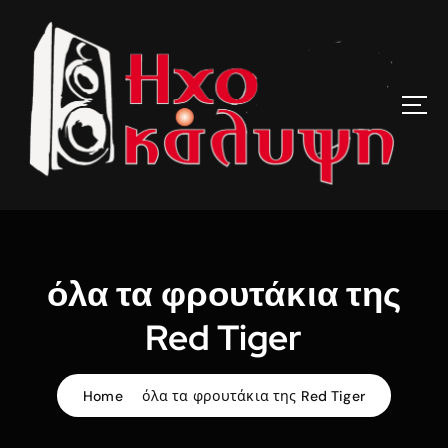
S
k
i
p
t
o
c
o
n
t
e
n
t
όλα τα φρουτάκια της
Red Tiger
Home
όλα τα φρουτάκια της Red Tiger