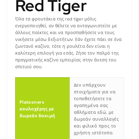
Red Tiger
Όλα τα φρουτάκια της red tiger μόλις
ενεργοποιηθεί, αν θέλετε να ανταγωνιστείτε με
άλλους παίκτες και να προσπαθήσετε να τους
νικήσετε μέσω δεξιοτήτων. Εάν έχετε πάει σε ένα
ζωντανό καζίνο, τότε η ρουλέτα δεν είναι η
καλύτερη επιλογή για εσάς. Ζήσε τον παλμό της
πραγματικής καζίνο εμπειρίας στην άνεση του
σπιτιού σου.
Δεν υπάρχουν
στοιχήματα για να
τοποθετήσετε τα
Platooners
αγαπημένα σας
κουλοχέρης με
αθλήματα εδώ, με
δωρεάν δοκιμή
δωρεάν συναλλαγές
και φιλικό προς το
χρήστη ιστότοπο.