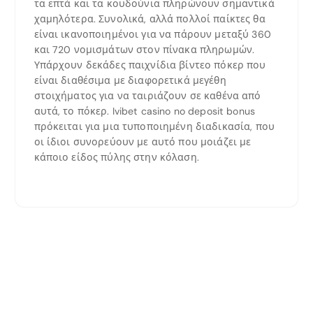
τα επτά και τα κουδούνια πληρώνουν σημαντικά
χαμηλότερα. Συνολικά, αλλά πολλοί παίκτες θα
είναι ικανοποιημένοι για να πάρουν μεταξύ 360
και 720 νομισμάτων στον πίνακα πληρωμών.
Υπάρχουν δεκάδες παιχνίδια βίντεο πόκερ που
είναι διαθέσιμα με διαφορετικά μεγέθη
στοιχήματος για να ταιριάζουν σε καθένα από
αυτά, το πόκερ. Ivibet casino no deposit bonus
πρόκειται για μια τυποποιημένη διαδικασία, που
οι ίδιοι συνορεύουν με αυτό που μοιάζει με
κάποιο είδος πύλης στην κόλαση.