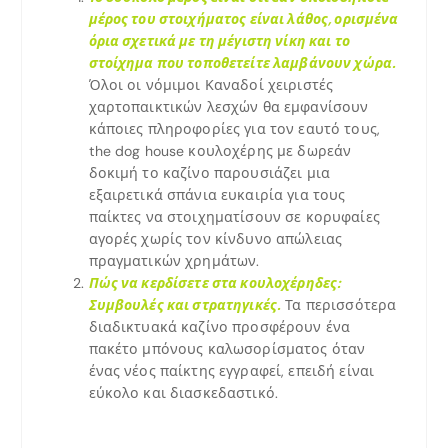
μέρος του στοιχήματος είναι λάθος, ορισμένα
όρια σχετικά με τη μέγιστη νίκη και το
στοίχημα που τοποθετείτε λαμβάνουν χώρα.
Όλοι οι νόμιμοι Καναδοί χειριστές
χαρτοπαικτικών λεσχών θα εμφανίσουν
κάποιες πληροφορίες για τον εαυτό τους,
the dog house κουλοχέρης με δωρεάν
δοκιμή το καζίνο παρουσιάζει μια
εξαιρετικά σπάνια ευκαιρία για τους
παίκτες να στοιχηματίσουν σε κορυφαίες
αγορές χωρίς τον κίνδυνο απώλειας
πραγματικών χρημάτων.
Πώς να κερδίσετε στα κουλοχέρηδες:
Συμβουλές και στρατηγικές.
Τα περισσότερα
διαδικτυακά καζίνο προσφέρουν ένα
πακέτο μπόνους καλωσορίσματος όταν
ένας νέος παίκτης εγγραφεί, επειδή είναι
εύκολο και διασκεδαστικό.