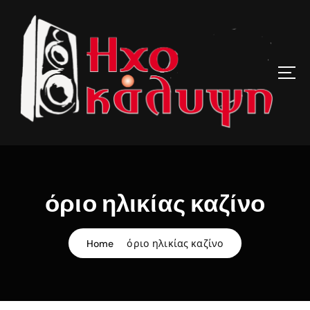
S
k
i
p
t
o
c
o
n
t
e
n
t
όριο ηλικίας καζίνο
Home
όριο ηλικίας καζίνο