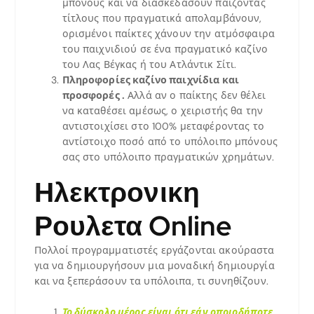
μπόνους και να διασκεδάσουν παίζοντας
τίτλους που πραγματικά απολαμβάνουν,
ορισμένοι παίκτες χάνουν την ατμόσφαιρα
του παιχνιδιού σε ένα πραγματικό καζίνο
του Λας Βέγκας ή του Ατλάντικ Σίτι.
Πληροφορίες καζίνο παιχνίδια και
προσφορές .
Αλλά αν ο παίκτης δεν θέλει
να καταθέσει αμέσως, ο χειριστής θα την
αντιστοιχίσει στο 100% μεταφέροντας το
αντίστοιχο ποσό από το υπόλοιπο μπόνους
σας στο υπόλοιπο πραγματικών χρημάτων.
Ηλεκτρονικη
Ρουλετα Online
Πολλοί προγραμματιστές εργάζονται ακούραστα
για να δημιουργήσουν μια μοναδική δημιουργία
και να ξεπεράσουν τα υπόλοιπα, τι συνηθίζουν.
Το δύσκολο μέρος είναι ότι εάν οποιοδήποτε