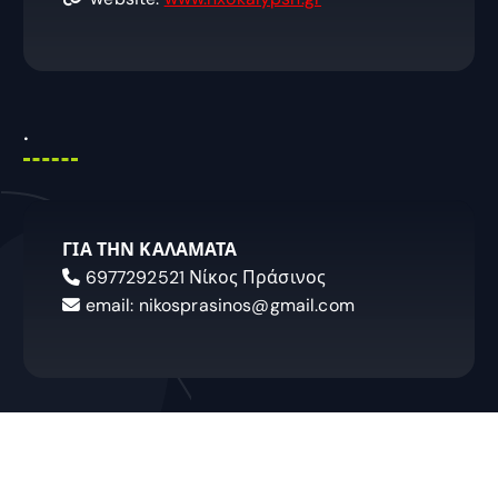
.
ΓΙΑ ΤΗΝ ΚΑΛΑΜΑΤΑ
6977292521 Νίκος Πράσινος
email: nikosprasinos@gmail.com
2026 | Created by expertpc.gr