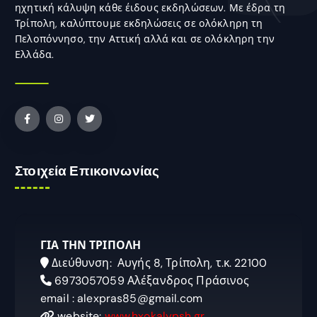
ηχητική κάλυψη κάθε έιδους εκδηλώσεων. Με έδρα τη
Τρίπολη, καλύπτουμε εκδηλώσεις σε ολόκληρη τη
Πελοπόννησο, την Αττική αλλά και σε ολόκληρη την
Ελλάδα.
Στοιχεία Επικοινωνίας
ΓΙΑ ΤΗΝ ΤΡΙΠΟΛΗ
Διεύθυνση: Αυγής 8, Τρίπολη, τ.κ. 22100
6973057059 Αλέξανδρος Πράσινος
email : alexpras85@gmail.com
website:
www.hxokalypsh.gr