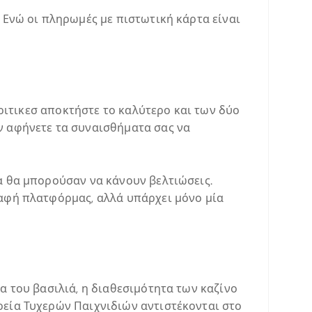
. Ενώ οι πληρωμές με πιστωτική κάρτα είναι
 κριτικεσ αποκτήστε το καλύτερο και των δύο
ν αφήνετε τα συναισθήματα σας να
ρα θα μπορούσαν να κάνουν βελτιώσεις.
παφή πλατφόρμας, αλλά υπάρχει μόνο μία
α του βασιλιά, η διαθεσιμότητα των καζίνο
ρεία Τυχερών Παιχνιδιών αντιστέκονται στο