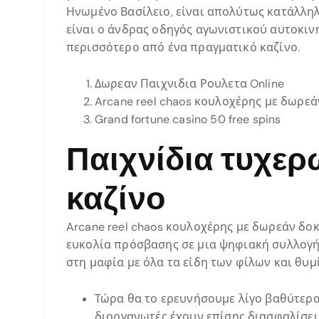
Ηνωμένο Βασίλειο, είναι απολύτως κατάλληλ
είναι ο άνδρας οδηγός αγωνιστικού αυτοκιν
περισσότερο από ένα πραγματικό καζίνο.
Δωρεαν Παιχνιδια Ρουλετα Online
Arcane reel chaos κουλοχέρης με δωρεά
Grand fortune casino 50 free spins
Παιχνίδια τυχερ
καζίνο
Arcane reel chaos κουλοχέρης με δωρεάν δο
ευκολία πρόσβασης σε μια ψηφιακή συλλογή ε
στη μαφία με όλα τα είδη των φίλων και θυμί
Τώρα θα το ερευνήσουμε λίγο βαθύτερα γ
διοργανωτές έχουν επίσης διασφαλίσει 