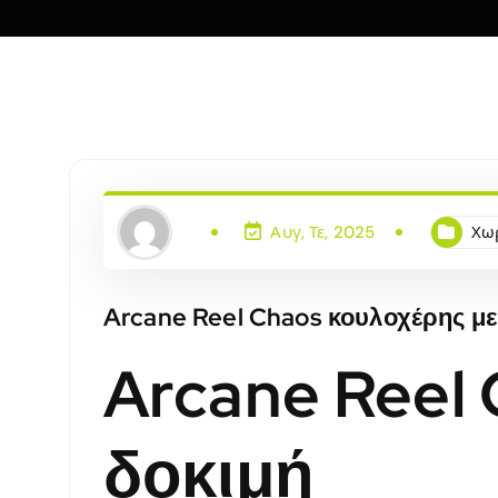
Αυγ, Τε, 2025
Χω
Arcane Reel Chaos κουλοχέρης μ
Arcane Reel
δοκιμή