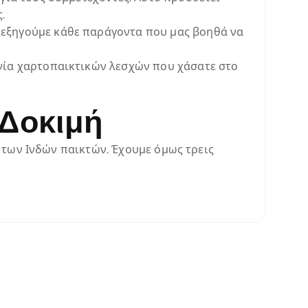
.
 εξηγούμε κάθε παράγοντα που μας βοηθά να
νία χαρτοπαικτικών λεσχών που χάσατε στο
 Δοκιμή
 των Ινδών παικτών. Έχουμε όμως τρεις