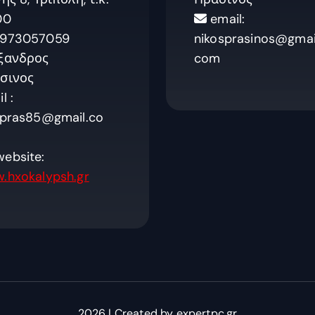
00
email:
973057059
nikosprasinos@gmai
ξανδρος
com
σινος
l :
xpras85@gmail.co
ebsite:
.hxokalypsh.gr
2026 | Created by expertpc.gr