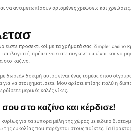
ται να αντιμετωπίσουν ορισμένες χρεώσεις και χρεώσεις
λετασ
να είστε προσεκτικοί με τα χρήματά σας. Zimpler casino
 υπολογιστή, πρέπει να είστε συγκεντρωμένοι και να μη
α στο καζίνο.
ς με δωρεάν δοκιμή αυτός είναι ένας τομέας όπου σίγου
α για να στοιχηματίσετε. Μου αρέσει επίσης πολύ η διε
ρδίσετε μερικές καλές νίκες.
σου στο καζίνο και κέρδισε!
 κυρίως για τα εύπορα μέλη της χώρας με ειδικό διάταγμ
ω της ευκολίας που παρέχεται στους παίκτες. Τα Πρακτο