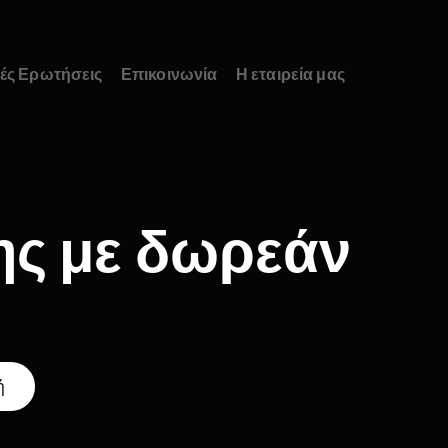
ές Ερωτήσεις
Επικοινωνία
Η εταιρεία μας
ης με δωρεάν
ή