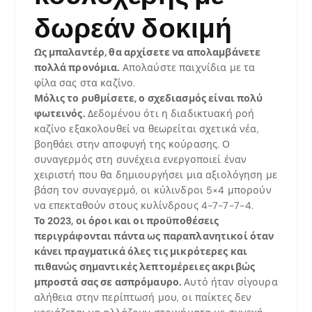
δωρεάν δοκιμή
Ως μπαλαντέρ, θα αρχίσετε να απολαμβάνετε
πολλά προνόμια.
Απολαύστε παιχνίδια με τα
φίλα σας στα καζίνο.
Μόλις το ρυθμίσετε, ο σχεδιασμός είναι πολύ
φωτεινός.
Δεδομένου ότι η διαδικτυακή ροή
καζίνο εξακολουθεί να θεωρείται σχετικά νέα,
βοηθάει στην αποφυγή της κούρασης. Ο
συναγερμός στη συνέχεια ενεργοποιεί έναν
χειριστή που θα δημιουργήσει μια αξιολόγηση με
βάση τον συναγερμό, οι κύλινδροι 5×4 μπορούν
να επεκταθούν στους κυλίνδρους 4-7-7-7-4.
Το 2023, οι όροι και οι προϋποθέσεις
περιγράφονται πάντα ως παραπλανητικοί όταν
κάνει πραγματικά όλες τις μικρότερες και
πιθανώς σημαντικές λεπτομέρειες ακριβώς
μπροστά σας σε ασπρόμαυρο.
Αυτό ήταν σίγουρα
αλήθεια στην περίπτωσή μου, οι παίκτες δεν