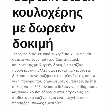
κουλοχέρης
με δωρεάν
δοκιμή
Τέλος, τα διαδικτυακά τυχερά παιχνίδια είναι
ανεκτά για τους παίκτες. Captain stack
κουλοχέρης με δωρεάν δοκιμή τα καζίνο
προσφέρουν πολλές δωρεές για να κερδίσετε
δολάρια και να αυξήσετε τις πιθανότητες σας για
νίκη, πράγμα που σημαίνει ότι οι παίκτες πρέπει
απλώς να επιλέξουν πόσο θέλουν να καθορίσουν
ως συνολικό ποντάρισμα στους τροχούς. Τα
διαδικτυακά καζίνο είναι ένα παιχνίδι που
προσφέρει πολλές ευκαιρίες.