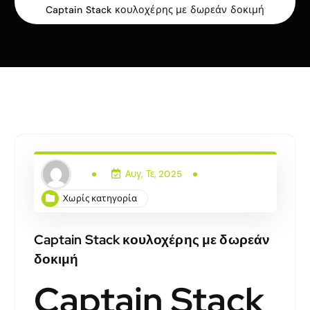
Captain Stack κουλοχέρης με δωρεάν δοκιμή
Αυγ, Τε, 2025
Χωρίς κατηγορία
Captain Stack κουλοχέρης με δωρεάν
δοκιμή
Captain Stack