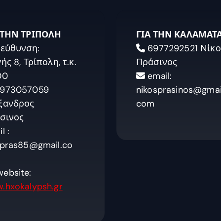
 ΤΗΝ ΤΡΙΠΟΛΗ
ΓΙΑ ΤΗΝ ΚΑΛΑΜΑΤ
εύθυνση:
6977292521 Νίκο
ς 8, Τρίπολη, τ.κ.
Πράσινος
00
email:
973057059
nikosprasinos@gmai
ξανδρος
com
σινος
l :
xpras85@gmail.co
ebsite:
.hxokalypsh.gr