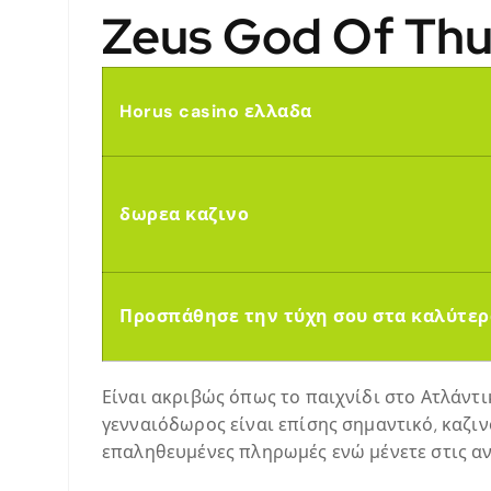
Zeus God Of Th
Horus casino ελλαδα
δωρεα καζινο
Προσπάθησε την τύχη σου στα καλύτερ
Είναι ακριβώς όπως το παιχνίδι στο Ατλάντικ 
γενναιόδωρος είναι επίσης σημαντικό, καζι
επαληθευμένες πληρωμές ενώ μένετε στις αν