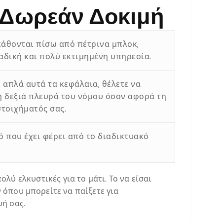
 Δωρεάν Δοκιμή
κάθονται πίσω από πέτρινα μπλοκ,
δική και πολύ εκτιμημένη υπηρεσία.
 απλά αυτά τα κεφάλαια, θέλετε να
τη δεξιά πλευρά του νόμου όσον αφορά τη
τοιχήματός σας.
ό που έχει φέρει από το διαδικτυακό
ολύ ελκυστικές για το μάτι. Το να είσαι
 όπου μπορείτε να παίξετε για
ή σας.