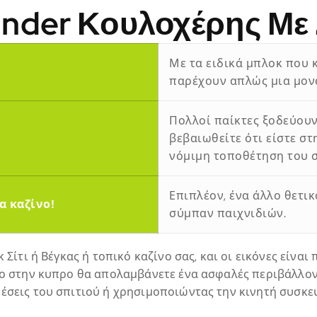
under Κουλοχέρης Με
Με τα ειδικά μπλοκ που 
παρέχουν απλώς μια μονα
Πολλοί παίκτες ξοδεύουν
βεβαιωθείτε ότι είστε σ
νόμιμη τοποθέτηση του σ
Επιπλέον, ένα άλλο θετικ
α καζίνο!
σύμπαν παιχνιδιών.
Σίτι ή Βέγκας ή τοπικό καζίνο σας, και οι εικόνες είναι π
νο στην κυπρο θα απολαμβάνετε ένα ασφαλές περιβάλλον
έσεις του σπιτιού ή χρησιμοποιώντας την κινητή συσκευ