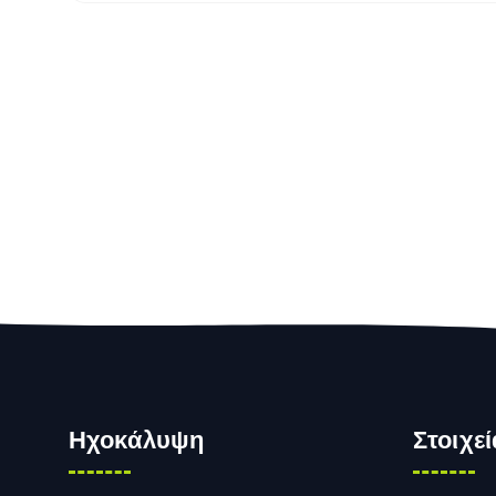
Ηχοκάλυψη
Στοιχε