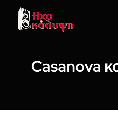
S
k
i
p
t
o
c
o
n
Casanova κ
t
e
n
t