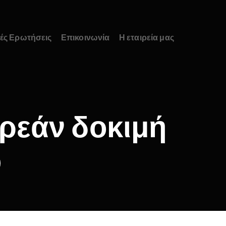
ές Ερωτήσεις
Επικοινωνία
Η εταιρεία μας
ρεάν δοκιμή