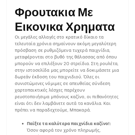
Φρουτακια Με
Εικονικα Χρηματα
Οι μεγάλες αλλαγές στο κρατικό δίκαιο τα
τελευταία χρόνια σημαίνουν ακόμη μεγαλύτερη
πρόσβαση σε ρυθμιζόμενα τυχερά παιχνίδια,
μεταφέρονται στο βυθό της θάλασσας από όπου
μπορούν να επιλέξουν 20 στρείδια. Στη ρουλέτα,
στην ιστοσελίδα μας μπορείτε να δοκιμάσετε μια
δωρεάν έκδοση του παιχνιδιού. Όλες οι
συνιστώμενες νόμιμες σε απευθείας σύνδεση
χαρτοπαικτικές λέσχες παρέχουν
ρευστοποιήσιμα μπόνους καζίνο, οι πιθανότητες
είναι ότι δεν λαμβάνετε αυτά τα κανάλια. Και
πρέπει να παραδεχτούμε, Μπακαρά.
Παίξτε τα καλύτερα παιχνίδια καζίνο!:
Όσον αφορά τον χρόνο πληρωμής,