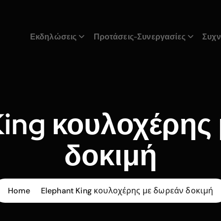
Εκδηλώσεις
Προτάσεις-Συνεργασίες
Συχν
King κουλοχέρης
δοκιμή
Home
Elephant King κουλοχέρης με δωρεάν δοκιμή