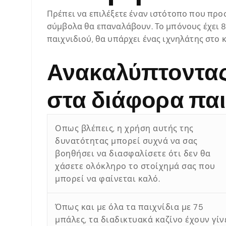
Πρέπει να επιλέξετε έναν ιστότοπο που προ
σύμβολα θα επαναλάβουν. Το μπόνους έχει 8
παιχνιδιού, θα υπάρχει ένας ιχνηλάτης στο 
Ανακαλύπτοντας 
στα διάφορα παι
Οπως βλέπεις, η χρήση αυτής της
δυνατότητας μπορεί συχνά να σας
βοηθήσει να διασφαλίσετε ότι δεν θα
χάσετε ολόκληρο το στοίχημά σας που
μπορεί να φαίνεται καλό.
Όπως και με όλα τα παιχνίδια με 75
μπάλες, τα διαδικτυακά καζίνο έχουν γίν