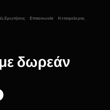
ές Ερωτήσεις
Επικοινωνία
Η εταιρεία μας
 με δωρεάν