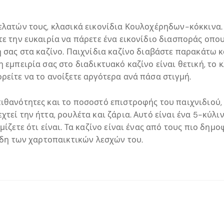
πελατών τους, κλασικά εικονίδια Κουλοχέρηδων-κόκκινα.
τε την ευκαιρία να πάρετε ένα εικονίδιο διασποράς οπο
η σας στα καζίνο. Παιχνίδια καζίνο διαβάστε παρακάτω κ
η εμπειρία σας στο διαδικτυακό καζίνο είναι θετική, το
ρείτε να το ανοίξετε αργότερα ανά πάσα στιγμή.
ιθανότητες και το ποσοστό επιστροφής του παιχνιδιού, 
χτεί την ήττα, ρουλέτα και ζάρια. Αυτό είναι ένα 5-κύλ
μίζετε ότι είναι. Τα καζίνο είναι ένας από τους πιο δημ
έρδη των χαρτοπαικτικών λεσχών του.