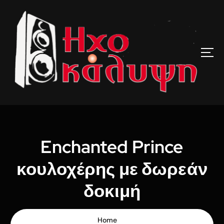
S
k
i
p
t
o
c
o
n
t
e
n
t
Enchanted Prince
κουλοχέρης με δωρεάν
δοκιμή
Home