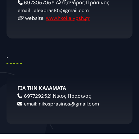
6973057059 Αλέξανδρος Πράσινος
email : alexpras85@gmail.com
website:
www.hxokalypsh.gr
.
ΓΙΑ ΤΗΝ ΚΑΛΑΜΑΤΑ
6977292521 Νίκος Πράσινος
email: nikosprasinos@gmail.com