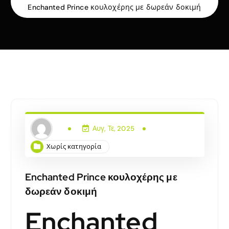
Enchanted Prince κουλοχέρης με δωρεάν δοκιμή
Αυγ, Τε, 2025
Χωρίς κατηγορία
Enchanted Prince κουλοχέρης με
δωρεάν δοκιμή
Enchanted