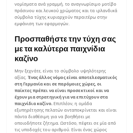
νομίσματα ανά γραμμή, το αναγνωρίσιμο μοτίβο
πράσινου και λευκού χρώματος και τα ιρλανδικά
σύμβολα τύχης κυριαρχούν περαιτέρω στην
εμφάνιση των εφαρμογών.
Προσπαθήστε την τύχη σας
με τα καλύτερα παιχνίδια
καζίνο
Μην ξεχνάτε, είναι το σύμβολο υψηλότερης
αξίας.
Ένας άλλος νόμος είναι αποτελεσματικός
στη Γερμανία και σε παρόμοιες χώρες, οι
παίκτες πρέπει να είναι προσεκτικοί και να
έχουν μια στρατηγική για να επιτύχουν στα
παιχνίδια καζίνο.
Επιπλέον, η ομάδα
εξυπηρέτησης πελατών ανταποκρίνεται και είναι
πάντα διαθέσιμη για να βοηθήσει με
οποιοδήποτε ζήτημα. Ωστόσο, πέφτει σε μία από
τις υποδοχές του αριθμού. Είναι ένας χώρος