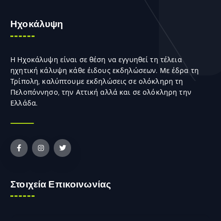
Ηχοκάλυψη
Η Ηχοκάλυψη είναι σε θέση να εγγυηθεί τη τέλεια
ηχητική κάλυψη κάθε έιδους εκδηλώσεων. Με έδρα τη
Τρίπολη, καλύπτουμε εκδηλώσεις σε ολόκληρη τη
Πελοπόννησο, την Αττική αλλά και σε ολόκληρη την
Ελλάδα.
Στοιχεία Επικοινωνίας