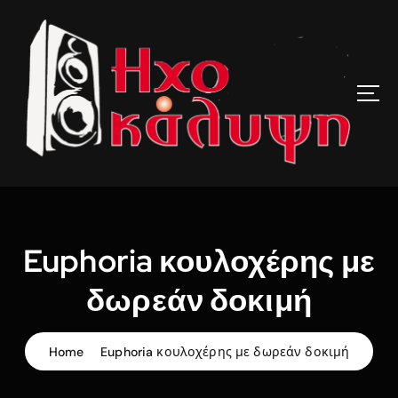
S
k
i
p
t
o
c
o
n
t
e
n
t
Euphoria κουλοχέρης με
δωρεάν δοκιμή
Home
Euphoria κουλοχέρης με δωρεάν δοκιμή