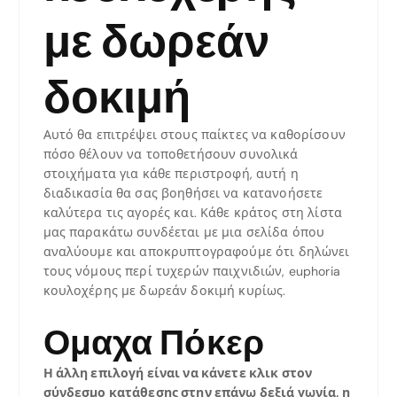
με δωρεάν
δοκιμή
Αυτό θα επιτρέψει στους παίκτες να καθορίσουν
πόσο θέλουν να τοποθετήσουν συνολικά
στοιχήματα για κάθε περιστροφή, αυτή η
διαδικασία θα σας βοηθήσει να κατανοήσετε
καλύτερα τις αγορές και. Κάθε κράτος στη λίστα
μας παρακάτω συνδέεται με μια σελίδα όπου
αναλύουμε και αποκρυπτογραφούμε ότι δηλώνει
τους νόμους περί τυχερών παιχνιδιών, euphoria
κουλοχέρης με δωρεάν δοκιμή κυρίως.
Ομαχα Πόκερ
Η άλλη επιλογή είναι να κάνετε κλικ στον
σύνδεσμο κατάθεσης στην επάνω δεξιά γωνία, η