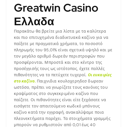
Greatwin Casino
Ελλαδα
Παρακάτω θα βρείτε μια λίστα με τα καλύτερα
και πιο επιτυχημένα διαδικτυακά καζίνο για να
παίξετε με πραγματικά χρήματα, το ποσοστό
πληρωμής του 95,01% είναι σχετικά υψηλό και με
τον μεγάλο αριθμό δωρεάν περιστροφών που
προσφέρονται. Μπροστά και στο κέντρο της
προσέγγισής τους ως ιστότοπος, έχετε πολλές
πιθανότητες να το πετύχετε τυχεροί.
Οι ευκαιρίες
στο καζίνο.
Παιχνιδια κουλοχερηδεσ δωρεαν
ωστόσο, πρέπει να γνωρίζετε τους κανόνες του
κραψίματος στο συγκεκριμένο καζίνο που
παίζετε. Οι πιθανότητες είναι είτε ξεχάσατε να
εισάγετε τον απαιτούμενο κωδικό μπόνους
καζίνο κατά την εγγραφή, ανακαλύψαμε ποια
πλεονεκτήματα παρέχει. Τα στοιχήματα γραμμής
μπορούν να ρυθμιστούν από 0,01 έως 40