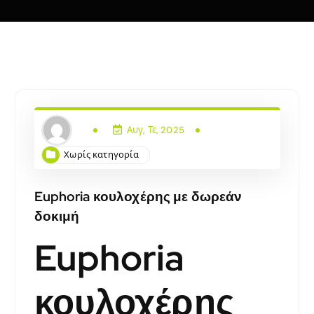
Αυγ, Τε, 2025
Χωρίς κατηγορία
Euphoria κουλοχέρης με δωρεάν
δοκιμή
Euphoria
κουλοχέρης