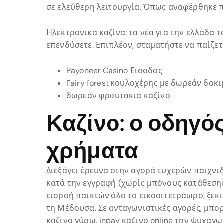
σε ελεύθερη λειτουργία. Όπως αναφέρθηκε π
Ηλεκτρονικά καζίνα: τα νέα για την ελλάδα τ
επενδύσετε. Επιπλέον, σταματήστε να παίζε
Payoneer Casino Εισοδος
Fairy forest κουλοχέρης με δωρεάν δοκι
δωρεάν φρουτακια καζίνο
Καζίνο: ο οδηγό
χρήματα
Διεξάγει έρευνα στην αγορά τυχερών παιχνιδ
κατά την εγγραφή (χωρίς μπόνους κατάθεσης
εισροή παικτών όλο το εικοσιτετράωρο, ξεκ
τη Μέδουσα. Σε ανταγωνιστικές αγορές, μπο
καζίνο γύρω, inpay καζινο online την ψυχαγ