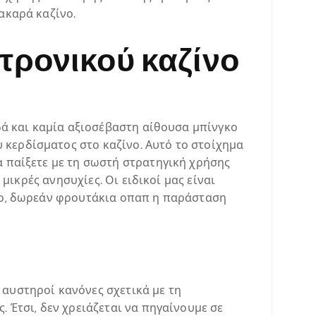
ακαρά καζίνο.
τρονικού καζίνο
αδά και καμία αξιοσέβαστη αίθουσα μπίνγκο
 κερδίσματος στο καζίνο. Αυτό το στοίχημα
α παίξετε με τη σωστή στρατηγική χρήσης
 μικρές ανησυχίες. Οι ειδικοί μας είναι
τυο, δωρεάν φρουτάκια οπαπ η παράσταση
 αυστηροί κανόνες σχετικά με τη
. Έτσι, δεν χρειάζεται να πηγαίνουμε σε