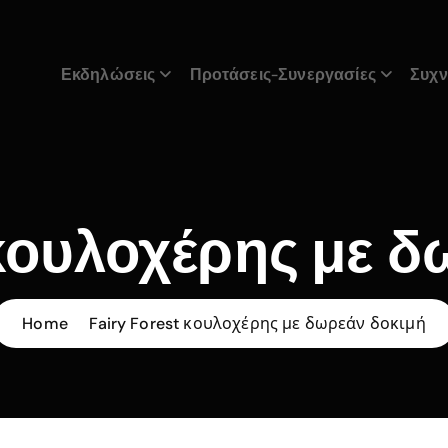
Εκδηλώσεις
Προτάσεις-Συνεργασίες
Συχν
 κουλοχέρης με 
Home
Fairy Forest κουλοχέρης με δωρεάν δοκιμή