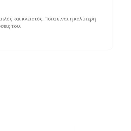
λός και κλειστός. Ποια είναι η καλύτερη
σεις του.