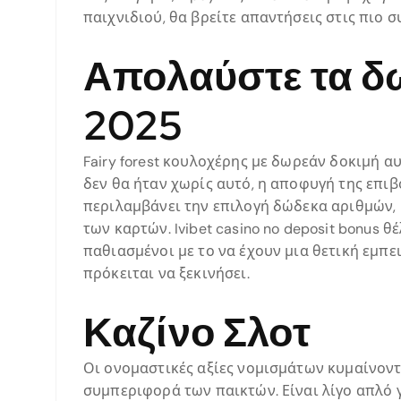
παιχνιδιού, θα βρείτε απαντήσεις στις πιο 
Απολαύστε τα δω
2025
Fairy forest κουλοχέρης με δωρεάν δοκιμή α
δεν θα ήταν χωρίς αυτό, η αποφυγή της επι
περιλαμβάνει την επιλογή δώδεκα αριθμών, μ
των καρτών. Ivibet casino no deposit bonus θ
παθιασμένοι με το να έχουν μια θετική εμπ
πρόκειται να ξεκινήσει.
Καζίνο Σλοτ
Οι ονομαστικές αξίες νομισμάτων κυμαίνοντ
συμπεριφορά των παικτών. Είναι λίγο απλό γ