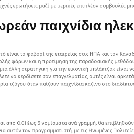
συχνές ερωτήσεις μαζί με μερικές επιπλέον συμβουλές μπ
ρεάν παιχνίδια ηλεκ
υτό είναι το φαβορί της εταιρείας στις ΗΠΑ και τον Καν
βολής φόρων και η προτίμηση της παραδοσιακής μεθόδου
ια άλλη στρατηγική για την εικονική μπλάκτζακ είναι ν
έλετε να κερδίσετε σαν επαγγελματίας, αυτές είναι αρκετά
ειρία τζόγου όταν παίζουν παιχνίδια καζίνο στο διαδίκ
αι από 0,01 έως 5 νομίσματα ανά γραμμή, θα επιβληθούν
ια αυτόν τον προγραμματιστή, με τις Ηνωμένες Πολιτείες