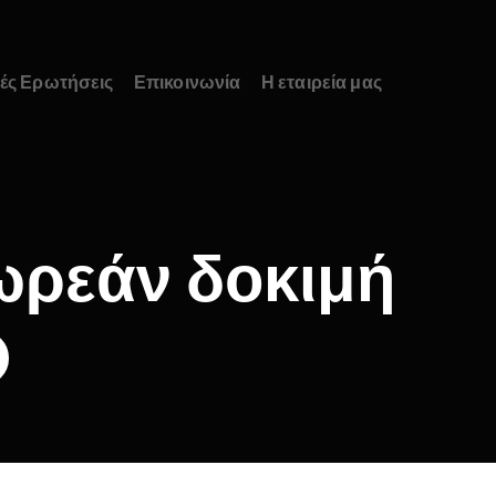
ές Ερωτήσεις
Επικοινωνία
Η εταιρεία μας
δωρεάν δοκιμή