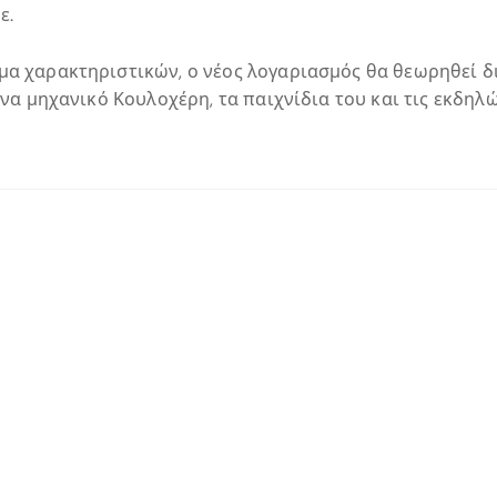
ε.
α χαρακτηριστικών, ο νέος λογαριασμός θα θεωρηθεί διπ
ένα μηχανικό Κουλοχέρη, τα παιχνίδια του και τις εκδηλώ