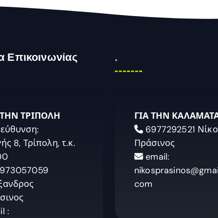
ία Επικοινωνίας
.
 ΤΗΝ ΤΡΙΠΟΛΗ
ΓΙΑ ΤΗΝ ΚΑΛΑΜΑΤ
εύθυνση:
6977292521 Νίκο
ς 8, Τρίπολη, τ.κ.
Πράσινος
00
email:
973057059
nikosprasinos@gmai
ξανδρος
com
σινος
l :