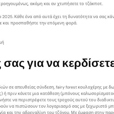
ροηγουμένως, ακόμη και αν χτυπήσετε το τζάκποτ.
ο 2025. Κάθε ένα από αυτά έχει τη δυνατότητα να σας κά
τε και προσπαθήστε την επόμενη φορά.
μή
ς σας για να κερδίσε
ιών σε απευθείας σύνδεση, fairy forest κουλοχέρης με δ
) ή πριν κάνετε μια κατάθεση (μπόνους καλωσορίσματος)
ινήστε να περιστρέφετε τους τροχούς αυτού του διαδικ
ρούν να πιστώσουν τον λογαριασμό σας με ξεχωριστό μπό
ωγία και την αδρεναλίνη του τζόγου. Με έμφαση στην πα