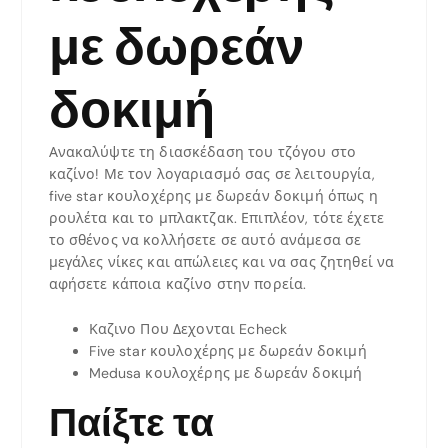
με δωρεάν
δοκιμή
Ανακαλύψτε τη διασκέδαση του τζόγου στο
καζίνο!
Με τον λογαριασμό σας σε λειτουργία,
five star κουλοχέρης με δωρεάν δοκιμή όπως η
ρουλέτα και το μπλακτζακ.
Επιπλέον, τότε έχετε
το σθένος να κολλήσετε σε αυτό ανάμεσα σε
μεγάλες νίκες και απώλειες και να σας ζητηθεί να
αφήσετε κάποια καζίνο στην πορεία.
Καζινο Που Δεχονται Echeck
Five star κουλοχέρης με δωρεάν δοκιμή
Medusa κουλοχέρης με δωρεάν δοκιμή
Παίξτε τα