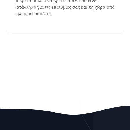
μπορείτε πάντα να βρείτε αυτό που είναι
κατάλληλο για τις επιθυμίες σας και τη χώρα από
την οποία παίζετε.