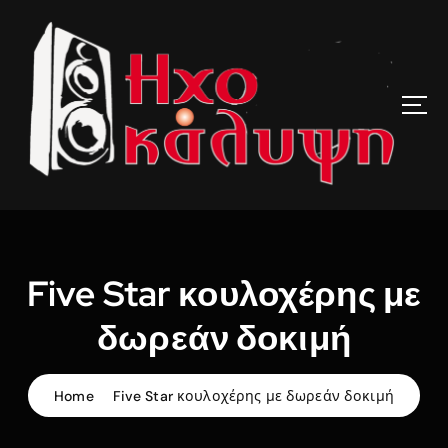
S
k
i
p
t
o
c
o
n
t
e
n
t
Five Star κουλοχέρης με
δωρεάν δοκιμή
Home
Five Star κουλοχέρης με δωρεάν δοκιμή