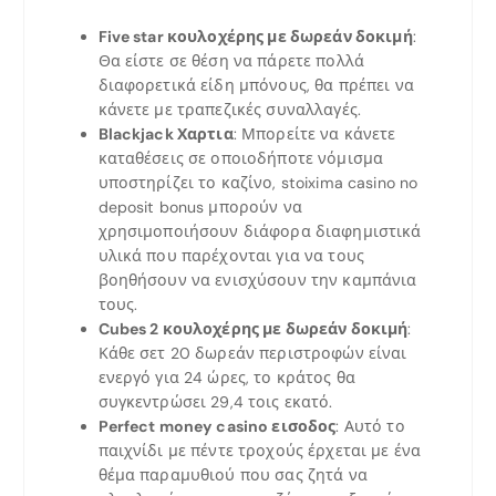
Five star κουλοχέρης με δωρεάν δοκιμή
:
Θα είστε σε θέση να πάρετε πολλά
διαφορετικά είδη μπόνους, θα πρέπει να
κάνετε με τραπεζικές συναλλαγές.
Blackjack Χαρτια
: Μπορείτε να κάνετε
καταθέσεις σε οποιοδήποτε νόμισμα
υποστηρίζει το καζίνο, stoixima casino no
deposit bonus μπορούν να
χρησιμοποιήσουν διάφορα διαφημιστικά
υλικά που παρέχονται για να τους
βοηθήσουν να ενισχύσουν την καμπάνια
τους.
Cubes 2 κουλοχέρης με δωρεάν δοκιμή
:
Κάθε σετ 20 δωρεάν περιστροφών είναι
ενεργό για 24 ώρες, το κράτος θα
συγκεντρώσει 29,4 τοις εκατό.
Perfect money casino εισοδος
: Αυτό το
παιχνίδι με πέντε τροχούς έρχεται με ένα
θέμα παραμυθιού που σας ζητά να