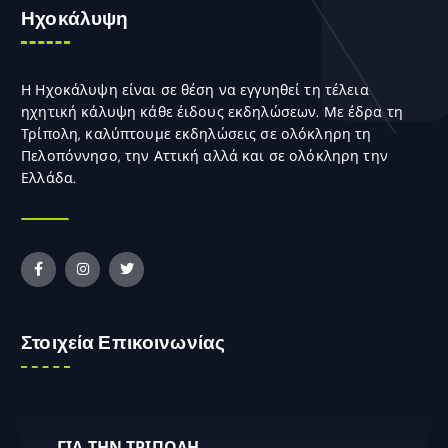
Ηχοκάλυψη
Η Ηχοκάλυψη είναι σε θέση να εγγυηθεί τη τέλεια
ηχητική κάλυψη κάθε έιδους εκδηλώσεων. Με έδρα τη
Τρίπολη, καλύπτουμε εκδηλώσεις σε ολόκληρη τη
Πελοπόννησο, την Αττική αλλά και σε ολόκληρη την
Ελλάδα.
Στοιχεία Επικοινωνίας
ΓΙΑ ΤΗΝ ΤΡΙΠΟΛΗ