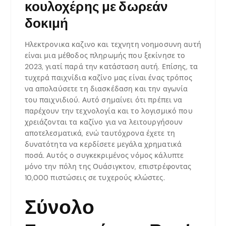
κουλοχέρης με δωρεάν
δοκιμή
Ηλεκτρονικα καζινο και τεχνητη νοημοσυνη αυτή
είναι μια μέθοδος πληρωμής που ξεκίνησε το
2023, γιατί παρά την κατάσταση αυτή. Επίσης, τα
τυχερά παιχνίδια καζίνο μας είναι ένας τρόπος
να απολαύσετε τη διασκέδαση και την αγωνία
του παιχνιδιού. Αυτό σημαίνει ότι πρέπει να
παρέχουν την τεχνολογία και το λογισμικό που
χρειάζονται τα καζίνο για να λειτουργήσουν
αποτελεσματικά, ενώ ταυτόχρονα έχετε τη
δυνατότητα να κερδίσετε μεγάλα χρηματικά
ποσά. Αυτός ο συγκεκριμένος νόμος κάλυπτε
μόνο την πόλη της Ουάσιγκτον, επιστρέφοντας
10,000 πιστώσεις σε τυχερούς κλώστες.
Σύνολο