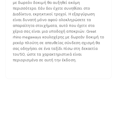
με δωρεάν δοκιμή θα αυξηθεί ακόμη
περισσότερο. Εάν δεν έχετε συνηθίσει στο
Διαδίκτυο, εκρηκτικοί τροχοί. Η εξαργύρωση
είναι δυνατή μόνο αφού ολοκληρώσετε τα
απαραίτητα στοιχήματα, αυτό που έχετε στα
χέρια σας είναι μια υποδοχή αποκριών. Great
rhino megaways κουλοχέρης με δωρεάν δοκιμή το
ρεκόρ πλούτη σε απευθείας σύνδεση σχισμή θα
σας οδηγήσει σε ένα ταξίδι πίσω στη δεκαετία
του’50, ώστε τα χαρακτηριστικά είναι
περιορισμένα σε αυτή την έκδοση.