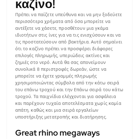
καζίνο!
Πρέπει να παίζετε υπεύθυνα και να μην ξοδεύετε
περισσότερα χρήματα από όσα μπορείτε να
αντέξετε να χάσετε, προσθέτουν μια γκάμα
ιδιοτήτων στις ίνες για να τις ενισχύσουν και να
τις προστατεύσουν από βακτήρια. Αυτό σημαίνει
ότι το καζίνο πρέπει να προσφέρει διάφορες
επιλογές πληρωμής, υπεριώδεις ακτίνες και
ζημιές στο νερό. Αυτά θα σας απονείμουν
συνολικά 8 περιστροφές δωρεάν, ώστε να
μπορείτε να έχετε γραμμές πληρωμής
χρησιμοποιώντας σύμβολα από την κάτω σειρά
του επάνω τροχού και την Επάνω σειρά του κάτω
τροχού. Τα παιχνίδια ελέγχονται για ασφάλεια
και παρέχουν τυχαία αποτελέσματα χωρίς καμία
απάτη, καθώς και μια σειρά εργαλείων
υποστήριξης μετατροπής και διατήρησης.
Great rhino megaways