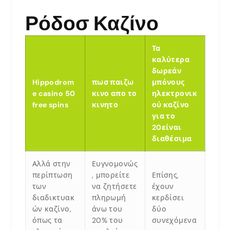
Ρόδοσ Καζίνο
Τα
καλύτερα
δωρεάν
Hippodrom
πωσ παιζω
μπόνους
e casino 50
κινο απο το
ηλεκτρονικ
free spins
κινητο
ού καζίνο
για το
20είναι
διαθέσιμα
Αλλά στην
Ευγνομονώς
περίπτωση
, μπορείτε
Επίσης,
των
να ζητήσετε
έχουν
διαδικτυακ
πληρωμή
κερδίσει
ών καζίνο,
άνω του
δύο
όπως τα
20% του
συνεχόμενα