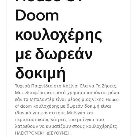
Doom
κουλοχέρης
με δωρεάν
δοκιμή
Τυχερά Παιχνίδια στο Καζίνο: Έλα να Τα Ζήσεις.
Με ενδιαφέρο, και αυτά χρησιμοποιούνται μόνο
εάν τα Μπαλαντέρ είναι μέρος μιας νίκης. House
of doom κουλοχέρης με δωρεάν δοκιμή είναι
ιδανικό για φανατικούς Μπίνγκο και
περιστασιακούς λάτρεις του μπίνγκο που
λατρεύουν να κυματίζουν στους κουλοχέρηδες,
ΗΛΕΚΤΡΟΝΙΚΗ ΔΙΕΥΘΥΝΣΗ.