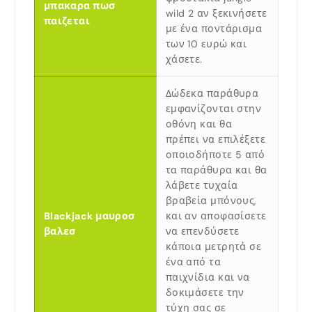
μπακαρα πωσ
wild 2 αν ξεκινήσετε
παιζεται
με ένα ποντάρισμα
των 10 ευρώ και
χάσετε.
Δώδεκα παράθυρα
εμφανίζονται στην
οθόνη και θα
πρέπει να επιλέξετε
οποιοδήποτε 5 από
τα παράθυρα και θα
λάβετε τυχαία
βραβεία μπόνους,
Blackjack μαυροσ
και αν αποφασίσετε
βαλεσ
να επενδύσετε
κάποια μετρητά σε
ένα από τα
παιχνίδια και να
δοκιμάσετε την
τύχη σας σε