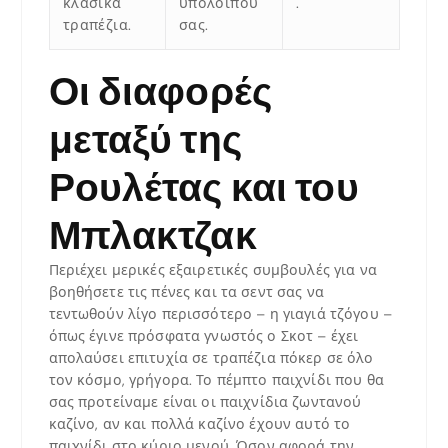
κλασικά
υπολοίπου
.
τραπέζια.
σας.
Οι διαφορές
μεταξύ της
Ρουλέτας και του
Μπλακτζακ
Περιέχει μερικές εξαιρετικές συμβουλές για να
βοηθήσετε τις πένες και τα σεντ σας να
τεντωθούν λίγο περισσότερο – η γιαγιά τζόγου –
όπως έγινε πρόσφατα γνωστός ο Σκοτ – έχει
απολαύσει επιτυχία σε τραπέζια πόκερ σε όλο
τον κόσμο, γρήγορα. Το πέμπτο παιχνίδι που θα
σας προτείναμε είναι οι παιχνίδια ζωντανού
καζίνο, αν και πολλά καζίνο έχουν αυτό το
παιχνίδι στο κύριο μενού. Όσον αφορά την